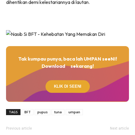
dihentikan demi kelestariannya di lautan.
Tak kumpau punya, baca lah UMPAN seeNI!
Download
sekarang!
KLIK DI SEENI
TAGS
BFT
pupus
tuna
umpan
Previous article
Next article