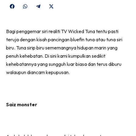
Share
Share
Share
Share
on
on
on
on
Facebook
WhatsApp
Telegram
X
Bagi penggemar siri realiti TV Wicked Tuna tentu pasti
(Twitter)
teruja dengan kisah pancingan bluefin tuna atau tuna siri
biru. Tuna sirip biru sememangnya hidupan marin yang
penuh kehebatan. Di sini kami kumpulkan sedikit
kehebatannya yang sungguh luar biasa dan terus diburu
walaupun diancam kepupusan.
Saiz monster