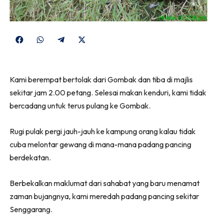
Share
Share
Share
Share
on
on
on
on
Facebook
WhatsApp
Telegram
X
Kami berempat bertolak dari Gombak dan tiba di majlis
(Twitter)
sekitar jam 2.00 petang. Selesai makan kenduri, kami tidak
bercadang untuk terus pulang ke Gombak.
Rugi pulak pergi jauh-jauh ke kampung orang kalau tidak
cuba melontar gewang di mana-mana padang pancing
berdekatan.
Berbekalkan maklumat dari sahabat yang baru menamat
zaman bujangnya, kami meredah padang pancing sekitar
Senggarang.