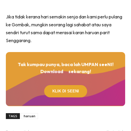
Jika tidak kerana hari semakin senja dan kami perlu pulang
ke Gombak, mungkin seorang lagi sahabat atau saya
sendiri turut sama dapat merasai karan haruan parit
Senggarang.
Tak kumpau punya, baca lah UMPAN seeNI!
Download
sekarang!
KLIK DI SEENI
TAGS
haruan