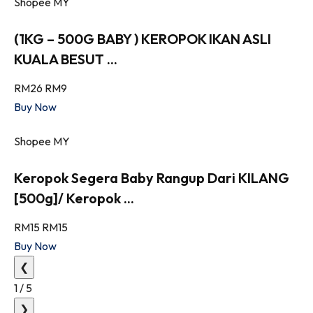
Shopee MY
(1KG – 500G BABY ) KEROPOK IKAN ASLI
KUALA BESUT ...
RM26
RM9
Buy Now
Shopee MY
Keropok Segera Baby Rangup Dari KILANG
[500g]/ Keropok ...
RM15
RM15
Buy Now
❮
1
/
5
❯