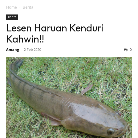
Home
Berita
Berita
Lesen Haruan Kenduri
Kahwin!!
Amang
-
2 Feb 2020
0