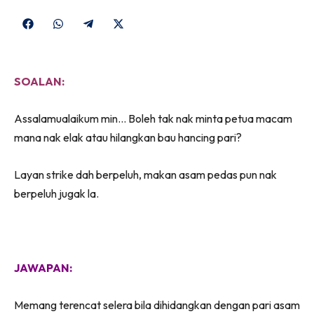
Share
Share
Share
Share
on
on
on
on
Facebook
WhatsApp
Telegram
X
SOALAN:
(Twitter)
Assalamualaikum min… Boleh tak nak minta petua macam
mana nak elak atau hilangkan bau hancing pari?
Layan strike dah berpeluh, makan asam pedas pun nak
berpeluh jugak la.
JAWAPAN:
Memang terencat selera bila dihidangkan dengan pari asam