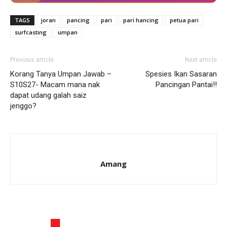
TAGS
joran
pancing
pari
pari hancing
petua pari
surfcasting
umpan
Previous article
Next article
Korang Tanya Umpan Jawab –
Spesies Ikan Sasaran
S10S27- Macam mana nak
Pancingan Pantai!!
dapat udang galah saiz
jenggo?
Amang