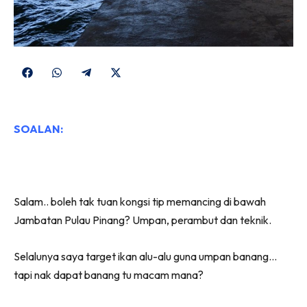
Share
Share
Share
Share
on
on
on
on
Facebook
WhatsApp
Telegram
X
SOALAN:
(Twitter)
Salam.. boleh tak tuan kongsi tip memancing di bawah
Jambatan Pulau Pinang? Umpan, perambut dan teknik.
Selalunya saya target ikan alu-alu guna umpan banang…
tapi nak dapat banang tu macam mana?