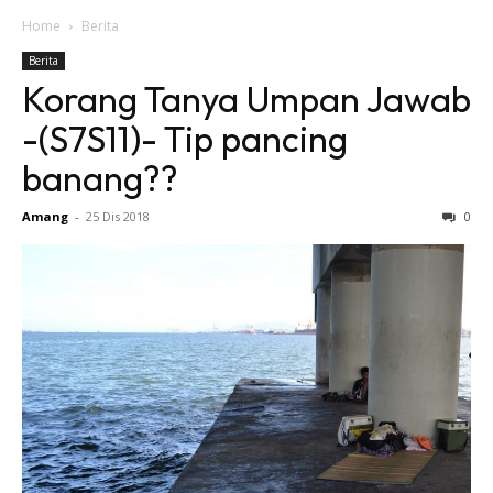
Home
Berita
Berita
Korang Tanya Umpan Jawab
-(S7S11)- Tip pancing
banang??
Amang
-
25 Dis 2018
0