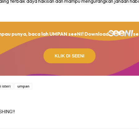
 paling terbaik daya hakisan dan mampu mengurangkan janaan haba 
mpau punya, baca lah UMPAN seeNI!
Download
se
KLIK DI SEENI
 isteri
umpan
HING!!