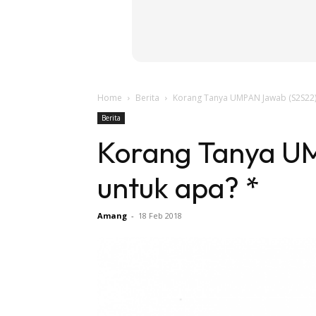
Home
Berita
Korang Tanya UMPAN Jawab (S2S22) 
Berita
Korang Tanya UM
untuk apa? *
Amang
-
18 Feb 2018