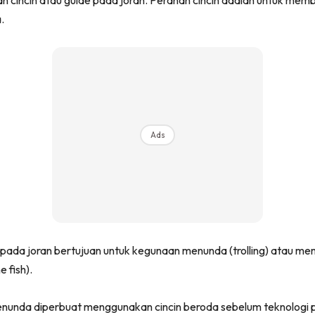
n cincin atau guide pada joran. Peranan cincin adalah untuk membim
.
Ads
a pada joran bertujuan untuk kegunaan menunda (trolling) atau m
 fish).
enunda diperbuat menggunakan cincin beroda sebelum teknologi 