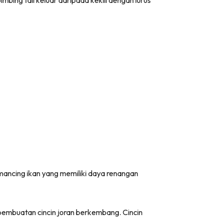
bing tali keluar daripada kekili dengan lurus
emancing ikan yang memiliki daya renangan
pembuatan cincin joran berkembang. Cincin