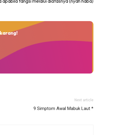
apabila tangsi melalui diatasnya (nyah haba)
karang!
Next article
9 Simptom Awal Mabuk Laut *