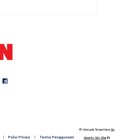
Ideaktiv
Pa&Ma
Hijabista
Nona
Maskulin
Kashoorga
Mingguan
Remaja
Vanilla
Wanita
Kismis
Meremang
Keluarga
Libur
Impiana
Media
Bintang
Rasa
Hiburan
Kecil
Pesona
Rapi
Pengantin
© Hakcipta Terpelihara
Nu
Polisi Privasi
Terma Penggunaan
Ideaktiv Sdn. Bhd
🎣