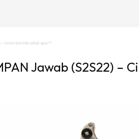
– Cincin beroda untuk apa? *
PAN Jawab (S2S22) – Ci