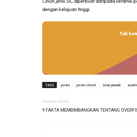
Cincin jenis SiC diperbuat daripada seramik
dengan kelajuan tinggi.
Tak ku
TAGS
joran
joran cincin
soal jawab
suami
Previous article
9 FAKTA MEMBIMBANGKAN TENTANG OVERFIS