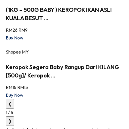
(1KG – 500G BABY ) KEROPOK IKAN ASLI
KUALA BESUT ...
RM26
RM9
Buy Now
Shopee MY
Keropok Segera Baby Rangup Dari KILANG
[500g]/ Keropok ...
RM15
RM15
Buy Now
❮
1
/
5
❯