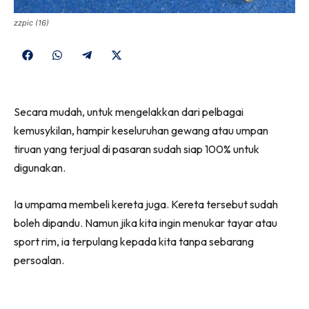
zzpic (16)
Share
Share
Share
Share
on
on
on
on
Facebook
WhatsApp
Telegram
X
Secara mudah, untuk mengelakkan dari pelbagai
(Twitter)
kemusykilan, hampir keseluruhan gewang atau umpan
tiruan yang terjual di pasaran sudah siap 100% untuk
digunakan.
Ia umpama membeli kereta juga. Kereta tersebut sudah
boleh dipandu. Namun jika kita ingin menukar tayar atau
sport rim, ia terpulang kepada kita tanpa sebarang
persoalan.