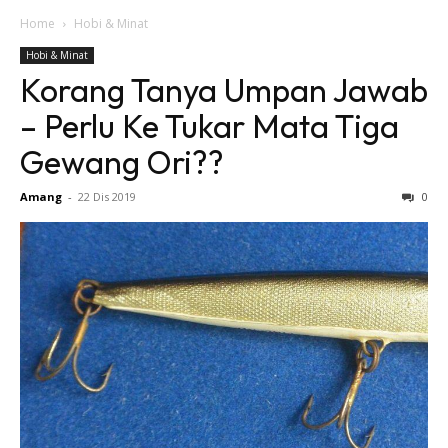
Home
Hobi & Minat
Hobi & Minat
Korang Tanya Umpan Jawab
– Perlu Ke Tukar Mata Tiga
Gewang Ori??
Amang
-
22 Dis 2019
0