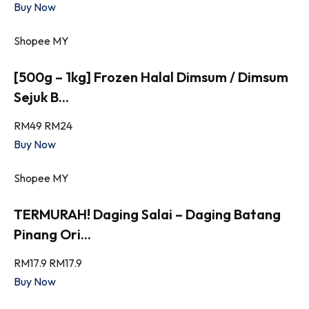
Buy Now
Shopee MY
[500g – 1kg] Frozen Halal Dimsum / Dimsum
Sejuk B...
RM49
RM24
Buy Now
Shopee MY
TERMURAH! Daging Salai – Daging Batang
Pinang Ori...
RM17.9
RM17.9
Buy Now