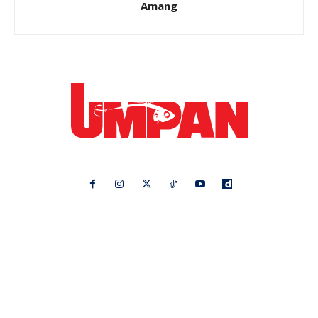
Amang
Ikuti kami di:
Ideaktiv
Pa&Ma
Hijabista
Nona
Maskulin
Kashoorga
Mingguan Wanita
Remaja
Vanilla Kismis
Keluarga
Meremang
Libur
Media Hiburan
Impiana
Bintang Kecil