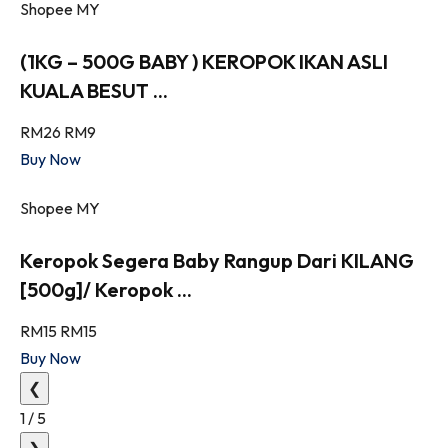
Shopee MY
(1KG – 500G BABY ) KEROPOK IKAN ASLI
KUALA BESUT ...
RM26
RM9
Buy Now
Shopee MY
Keropok Segera Baby Rangup Dari KILANG
[500g]/ Keropok ...
RM15
RM15
Buy Now
❮
1
/
5
❯