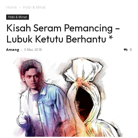
Home
Hobi & Minat
Hobi & Minat
Kisah Seram Pemancing –
Lubuk Ketutu Berhantu *
Amang
-
3 Mac 2018
0