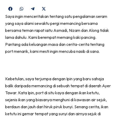
Share
Share
Share
Share
on
on
on
on
Saya ingin menceritakan tentang satu pengalaman seram
Facebook
WhatsApp
Telegram
X
yang saya alami sewaktu pergi memancing bersama
(Twitter)
bersama teman rapat iaitu Asmadi, Nizam dan Along tidak
lama dahulu. Kami berempat memang kaki pancing.
Pantang ada keluangan masa dan cerita-cerita tentang
port menarik, kami mesti ingin mencuba nasib di sana.
Kebetulan, saya terjumpa dengan Ipin yang baru sahaja
balik daripada memancing di sebuah tempat di daerah Ayer
Tawar. Kata Ipin, port di situ kaya dengan ikan ketutu,
sejenis ikan yang biasanya menghuni di kawasan air sejuk,
berdaun dan jauh dari hiruk piruk bunyi. Senang cerita, ikan
ketutu ini gemar tempat yang sunyi dan airnya sejuk di