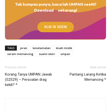
Tak kumpau punya, baca lah UMPAN seeNI!
Download
sekarang!
KLIK DI SEENI
TAGS
joran
keselamatan
kisah mistik
seram memancing
suami isteri
umpan
Previous article
Next article
Korang Tanya UMPAN Jawab
Pantang Larang Ketika
(S2S29) – Persoalan drag
Memancing *
kekili? *