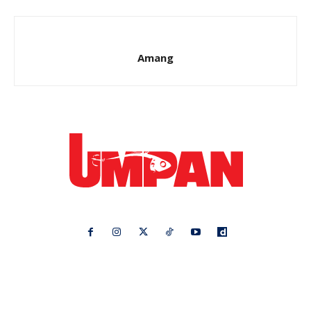
Amang
Ikuti kami di:
Ideaktiv
Pa&Ma
Hijabista
Nona
Maskulin
Kashoorga