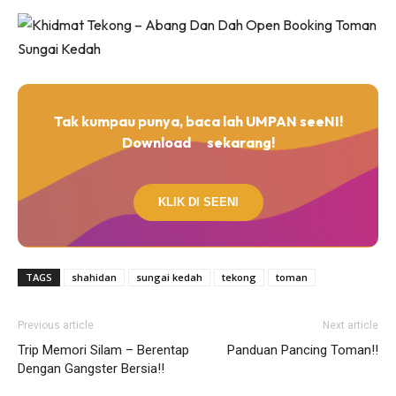
Tak kumpau punya, baca lah UMPAN seeNI!
Download
sekarang!
KLIK DI SEENI
TAGS
shahidan
sungai kedah
tekong
toman
Previous article
Next article
Trip Memori Silam – Berentap
Panduan Pancing Toman!!
Dengan Gangster Bersia!!