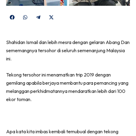
Share
Share
Share
Share
on
on
on
on
Facebook
WhatsApp
Telegram
X
Shahidan Ismail dan lebih mesra dengan gelaran Abang Dan
(Twitter)
sememangnya tersohor di seluruh semenanjung Malaysia
ini.
Tekong tersohor ini menamatkan trip 2019 dengan
gemilang apabila berjaya membantu para pemancing yang
melanggan perkhidmatannya mendaratkan lebih dari 100
ekor toman.
Apa kata kita imbas kembali temubual dengan tekong