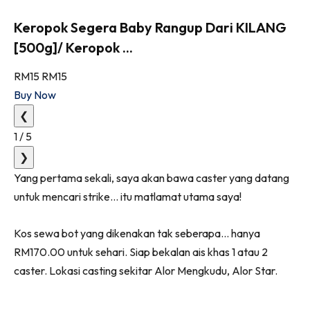
Keropok Segera Baby Rangup Dari KILANG
[500g]/ Keropok ...
RM15
RM15
Buy Now
❮
1
/
5
❯
Yang pertama sekali, saya akan bawa caster yang datang
untuk mencari strike… itu matlamat utama saya!
Kos sewa bot yang dikenakan tak seberapa… hanya
RM170.00 untuk sehari. Siap bekalan ais khas 1 atau 2
caster. Lokasi casting sekitar Alor Mengkudu, Alor Star.