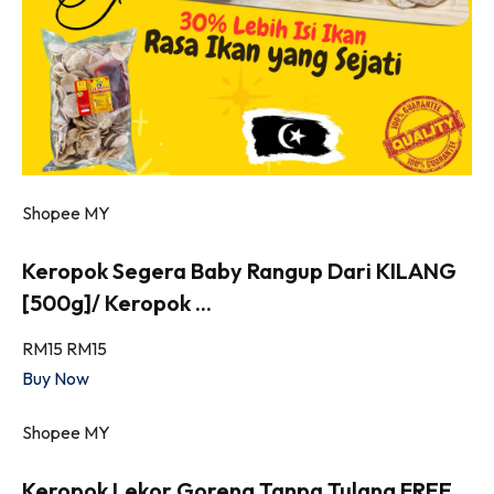
Shopee MY
Keropok Segera Baby Rangup Dari KILANG
[500g]/ Keropok ...
RM15
RM15
Buy Now
Shopee MY
Keropok Lekor Goreng Tanpa Tulang FREE