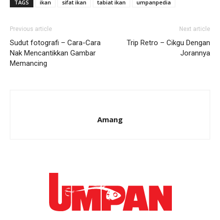
TAGS
ikan
sifat ikan
tabiat ikan
umpanpedia
Previous article
Next article
Sudut fotografi – Cara-Cara
Trip Retro – Cikgu Dengan
Nak Mencantikkan Gambar
Jorannya
Memancing
Amang