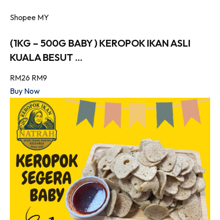
Shopee MY
(1KG – 500G BABY ) KEROPOK IKAN ASLI
KUALA BESUT ...
RM26
RM9
Buy Now