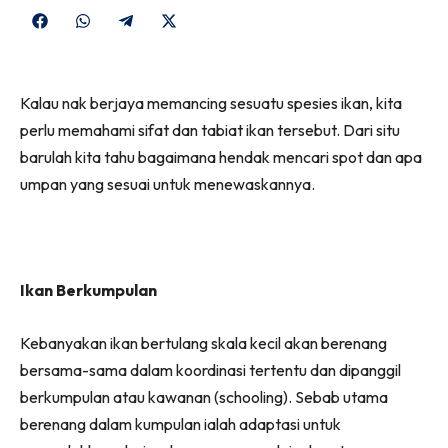
Share
Share
Share
Share
on
on
on
on
Facebook
WhatsApp
Telegram
X
Kalau nak berjaya memancing sesuatu spesies ikan, kita
(Twitter)
perlu memahami sifat dan tabiat ikan tersebut. Dari situ
barulah kita tahu bagaimana hendak mencari spot dan apa
umpan yang sesuai untuk menewaskannya.
Ikan Berkumpulan
Kebanyakan ikan bertulang skala kecil akan berenang
bersama-sama dalam koordinasi tertentu dan dipanggil
berkumpulan atau kawanan (schooling). Sebab utama
berenang dalam kumpulan ialah adaptasi untuk