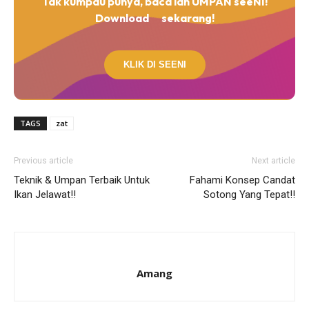
Tak kumpau punya, baca lah UMPAN seeNI!
Download
sekarang!
KLIK DI SEENI
TAGS
zat
Previous article
Next article
Teknik & Umpan Terbaik Untuk
Fahami Konsep Candat
Ikan Jelawat!!
Sotong Yang Tepat!!
Amang