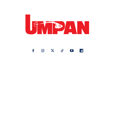
Ikuti kami di:
Ideaktiv
Pa&Ma
Hijabista
Nona
Maskulin
Kashoorga
Mingguan Wanita
Remaja
Vanilla Kismis
Keluarga
Meremang
Libur
Media Hiburan
Impiana
Bintang Kecil
Pesona Pengantin
Rasa
Rapi