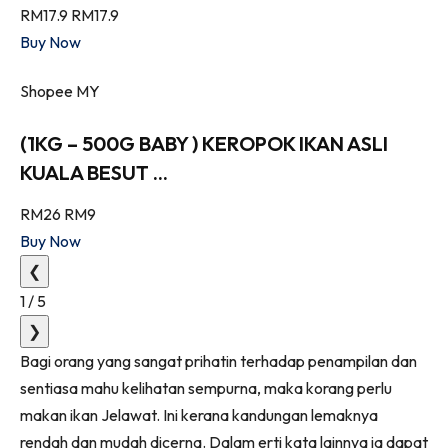
RM17.9
RM17.9
Buy Now
Shopee MY
(1KG – 500G BABY ) KEROPOK IKAN ASLI
KUALA BESUT ...
RM26
RM9
Buy Now
❮
1
/
5
❯
Bagi orang yang sangat prihatin terhadap penampilan dan
sentiasa mahu kelihatan sempurna, maka korang perlu
makan ikan Jelawat. Ini kerana kandungan lemaknya
rendah dan mudah dicerna. Dalam erti kata lainnya ia dapat