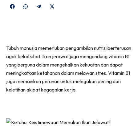
Share
Share
Share
Share
on
on
on
on
Facebook
WhatsApp
Telegram
X
(Twitter)
Tubuh manusia memerlukan pengambilan nutrisi berterusan
agak kekal sihat. Ikan jerawat juga mengandung vitamin B1
yang berguna dalam mengekalkan kekuatan dan dapat
meningkatkan ketahanan dalam melawan stres. Vitamin B1
juga memainkan peranan untuk melegakan pening dan
keletihan akibat kegagalan kerja.