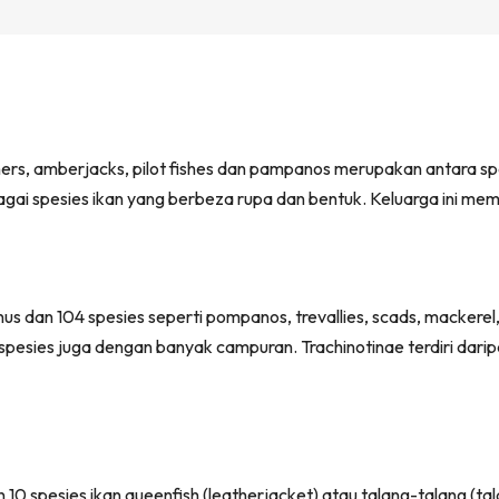
runners, amberjacks, pilot fishes dan pampanos merupakan antara s
bagai spesies ikan yang berbeza rupa dan bentuk. Keluarga ini me
us dan 104 spesies seperti pompanos, trevallies, scads, mackere
3 spesies juga dengan banyak campuran. Trachinotinae terdiri dar
10 spesies ikan queenfish (leatherjacket) atau talang-talang (tal