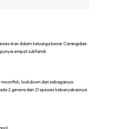
pesies ikan dalam keluarga besar Carangidae.
mpunyai empat subfamili.
l, moonfish, lookdown dan sebagainya.
ipada 2 genera dan 21 spesies kebanyakannya
ang).