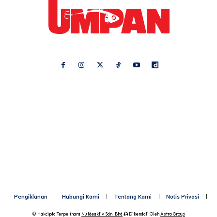
Ikuti kami di:
Ideaktiv
Pa&Ma
Hijabista
Nona
Maskulin
Kashoorga
Mingguan Wanita
Remaja
Vanilla Kismis
Keluarga
Meremang
Libur
Media Hiburan
Impiana
Bintang Kecil
Pesona Pengantin
Rasa
Rapi
Pengiklanan
Hubungi Kami
Tentang Kami
Notis Privasi
P
© Hakcipta Terpelihara
Nu Ideaktiv Sdn. Bhd
🎣
Dikendali Oleh
Astro Group