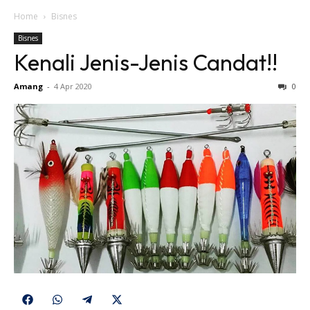
Home
Bisnes
Bisnes
Kenali Jenis-Jenis Candat!!
Amang
-
4 Apr 2020
0
Share
Share
Share
Share