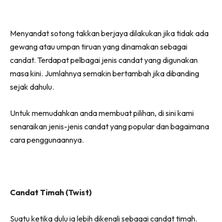
on
on
on
on
Facebook
WhatsApp
Telegram
X
Menyandat sotong takkan berjaya dilakukan jika tidak ada
(Twitter)
gewang atau umpan tiruan yang dinamakan sebagai
candat. Terdapat pelbagai jenis candat yang digunakan
masa kini. Jumlahnya semakin bertambah jika dibanding
sejak dahulu.
Untuk memudahkan anda membuat pilihan, di sini kami
senaraikan jenis-jenis candat yang popular dan bagaimana
cara penggunaannya.
Candat Timah (Twist)
Suatu ketika dulu ia lebih dikenali sebagai candat timah.