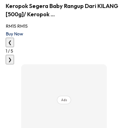
Keropok Segera Baby Rangup Dari KILANG
[500g]/ Keropok ...
RM15
RM15
Buy Now
❮
1
/
5
❯
Ads