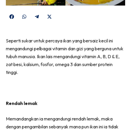
Share
Share
Share
Share
on
on
on
on
Facebook
WhatsApp
Telegram
X
Seperti sukar untuk percaya ikan yang bersaiz kecil ini
(Twitter)
mengandungi pelbagai vitamin dan gizi yang berguna untuk
tubuh manusia. Ikan lais mengandungi vitamin A, B, D & E,
zat besi, kalsium, fosfor, omega 3 dan sumber protein
tinggi.
Rendah lemak
Memandangkan ia mengandungi rendah lemak, maka
dengan pengambilan sebanyak mana pun ikan ini ia tidak