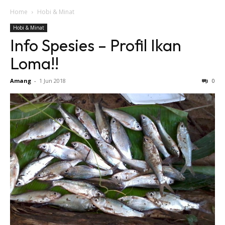
Home
Hobi & Minat
Hobi & Minat
Info Spesies – Profil Ikan
Loma!!
Amang
-
1 Jun 2018
0