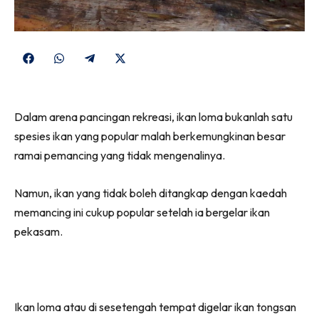
Share
Share
Share
Share
on
on
on
on
Facebook
WhatsApp
Telegram
X
Dalam arena pancingan rekreasi, ikan loma bukanlah satu
(Twitter)
spesies ikan yang popular malah berkemungkinan besar
ramai pemancing yang tidak mengenalinya.
Namun, ikan yang tidak boleh ditangkap dengan kaedah
memancing ini cukup popular setelah ia bergelar ikan
pekasam.
Ikan loma atau di sesetengah tempat digelar ikan tongsan