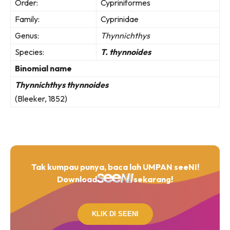
Order:
Cypriniformes
Family:
Cyprinidae
Genus:
Thynnichthys
Species:
T. thynnoides
Binomial name
Thynnichthys thynnoides
(Bleeker, 1852)
Tak kumpau punya, baca lah UMPAN seeNI!
Download
sekarang!
KLIK DI SEENI