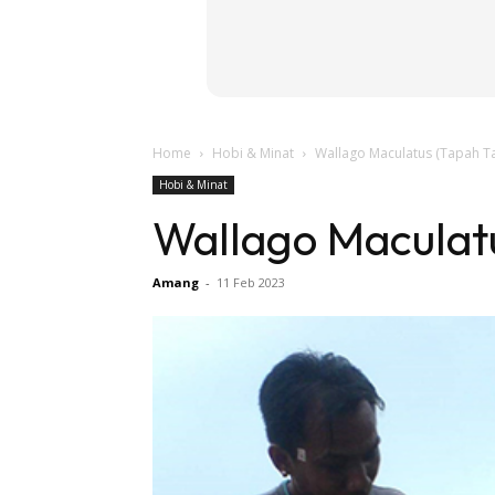
Home
Hobi & Minat
Wallago Maculatus (Tapah Ta
Hobi & Minat
Wallago Maculatu
Amang
-
11 Feb 2023