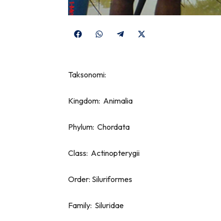
Share
Share
Share
Share
on
on
on
on
Facebook
WhatsApp
Telegram
X
Taksonomi:
(Twitter)
Kingdom: Animalia
Phylum: Chordata
Class: Actinopterygii
Order: Siluriformes
Family: Siluridae