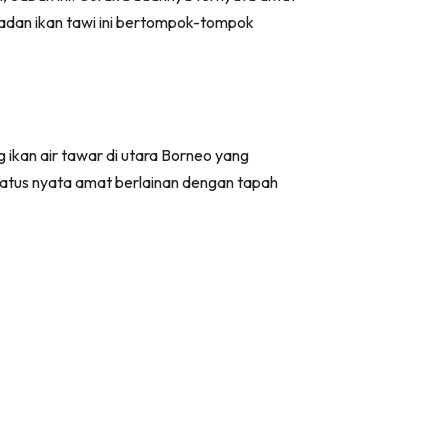
adan ikan tawi ini bertompok-tompok
 ikan air tawar di utara Borneo yang
ulatus nyata amat berlainan dengan tapah