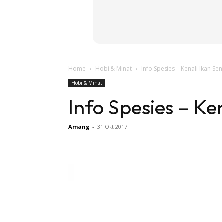
Home
Hobi & Minat
Info Spesies – Kenali Ikan Sen
Hobi & Minat
Info Spesies – Ke
Amang
-
31 Okt 2017