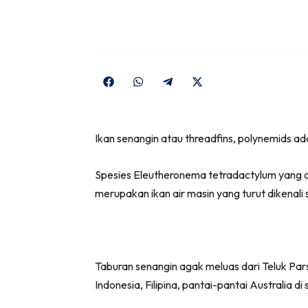
Share
Share
Share
Share
on
on
on
on
Facebook
WhatsApp
Telegram
X
Ikan senangin atau threadfins, polynemids 
(Twitter)
Spesies Eleutheronema tetradactylum yang dik
merupakan ikan air masin yang turut dikenali 
Taburan senangin agak meluas dari Teluk Parsi
Indonesia, Filipina, pantai-pantai Australia d