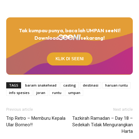
Tak kumpau punya, baca lah UMPAN seeNI!
Download
sekarang!
KLIK DI SEENI
TAGS
baram snakehead
casting
destinasi
haruan runtu
info spesies
joran
runtu
umpan
Previous article
Next article
Trip Retro – Memburu Kepala
Tazkirah Ramadan – Day 18 –
Ular Borneo!!
Sedekah Tidak Mengurangkan
Harta