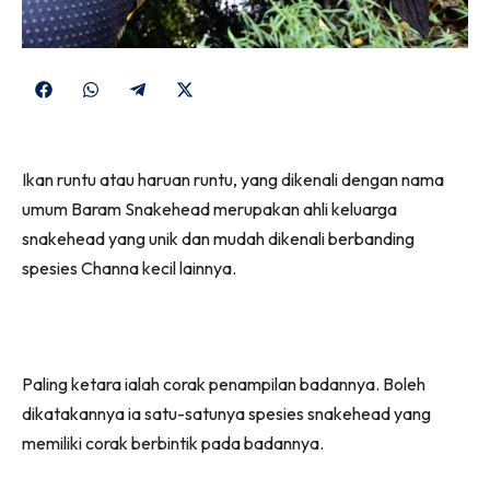
Share
Share
Share
Share
on
on
on
on
Facebook
WhatsApp
Telegram
X
Ikan runtu atau haruan runtu, yang dikenali dengan nama
(Twitter)
umum Baram Snakehead merupakan ahli keluarga
snakehead yang unik dan mudah dikenali berbanding
spesies Channa kecil lainnya.
Paling ketara ialah corak penampilan badannya. Boleh
dikatakannya ia satu-satunya spesies snakehead yang
memiliki corak berbintik pada badannya.