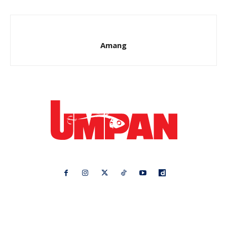
Amang
Ikuti kami di:
Ideaktiv
Pa&Ma
Hijabista
Nona
Maskulin
Kashoorga