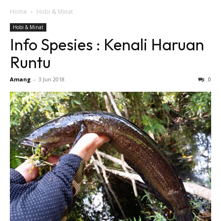
Home
Hobi & Minat
Hobi & Minat
Info Spesies : Kenali Haruan
Runtu
Amang
-
3 Jun 2018
0