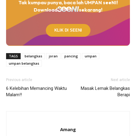
Tak kumpau punya, baca lah UMPAN seeNI!
Download
sekarang!
KLIK DI SEENI
TAGS
belangkas
joran
pancing
umpan
umpan belangkas
Previous article
Next article
6 Kelebihan Memancing Waktu
Masak Lemak Belangkas
Malam!!
Berapi
Amang