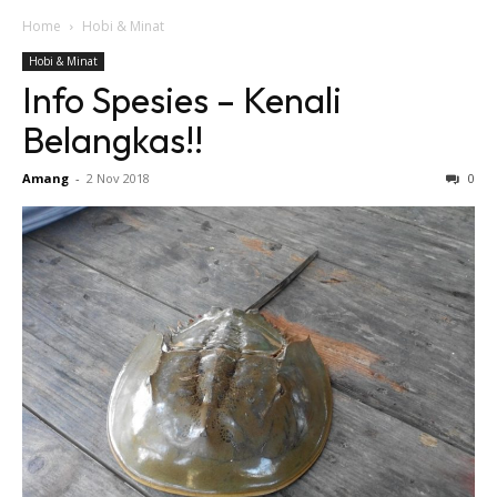
Home
Hobi & Minat
Hobi & Minat
Info Spesies – Kenali
Belangkas!!
Amang
-
2 Nov 2018
0