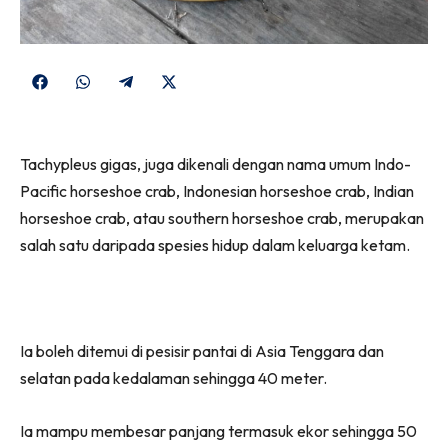
Share
Share
Share
Share
on
on
on
on
Facebook
WhatsApp
Telegram
X
Tachypleus gigas, juga dikenali dengan nama umum Indo-
(Twitter)
Pacific horseshoe crab, Indonesian horseshoe crab, Indian
horseshoe crab, atau southern horseshoe crab, merupakan
salah satu daripada spesies hidup dalam keluarga ketam.
Ia boleh ditemui di pesisir pantai di Asia Tenggara dan
selatan pada kedalaman sehingga 40 meter.
Ia mampu membesar panjang termasuk ekor sehingga 50