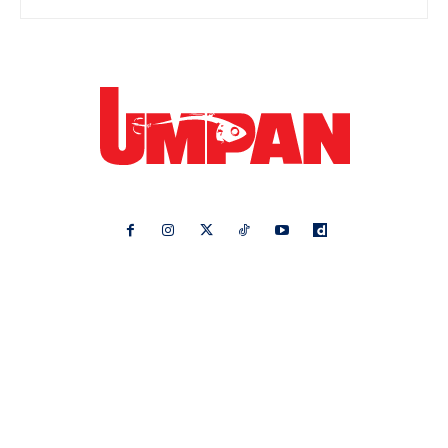
Ikuti kami di:
Ideaktiv
Pa&Ma
Hijabista
Nona
Maskulin
Kashoorga
Mingguan Wanita
Remaja
Vanilla Kismis
Keluarga
Meremang
Libur
Media Hiburan
Impiana
Bintang Kecil