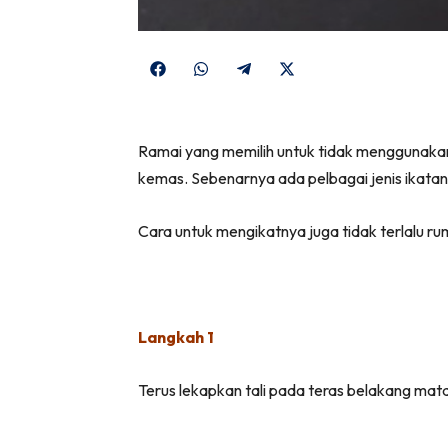
Share
Share
Share
Share
on
on
on
on
Facebook
WhatsApp
Telegram
X
Ramai yang memilih untuk tidak menggunakan
(Twitter)
kemas. Sebenarnya ada pelbagai jenis ikatan 
Cara untuk mengikatnya juga tidak terlalu ru
Langkah 1
Terus lekapkan tali pada teras belakang mata k