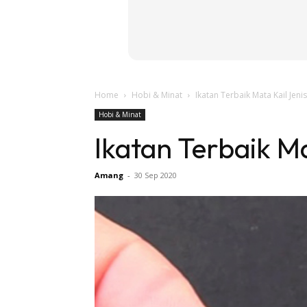
Home
Hobi & Minat
Ikatan Terbaik Mata Kail Jeni
Hobi & Minat
Ikatan Terbaik Ma
Amang
-
30 Sep 2020