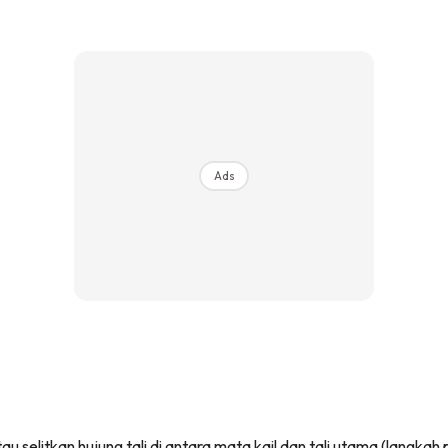
Ads
u selitkan hujung tali di antara mata kail dan tali utama (langkah 