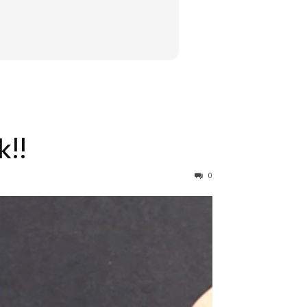
k!!
0