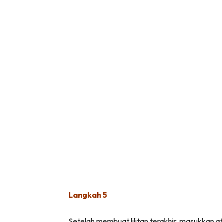
Langkah 5
Setelah membuat lilitan terakhir, masukkan ata