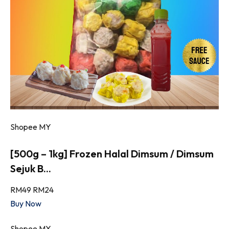
Shopee MY
[500g – 1kg] Frozen Halal Dimsum / Dimsum
Sejuk B...
RM49
RM24
Buy Now
Shopee MY