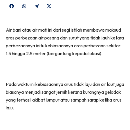
Share
Share
Share
Share
on
on
on
on
Facebook
WhatsApp
Telegram
X
Air bani atau air mati ini dari segi istilah membawa maksud
(Twitter)
aras perbezaan air pasang dan surut yang tidak jauh ketara
perbezaannya iaitu kebiasaannya aras perbezaan sekitar
1.5 hingga 2.5 meter (bergantung kepada lokasi).
Pada waktu ini kebiasaannya arus tidak laju dan air laut juga
biasanya menjadi sangat jernih kerana kurangnya gelodak
yang terhasil akibat lumpur atau sampah sarap ketika arus
laju.