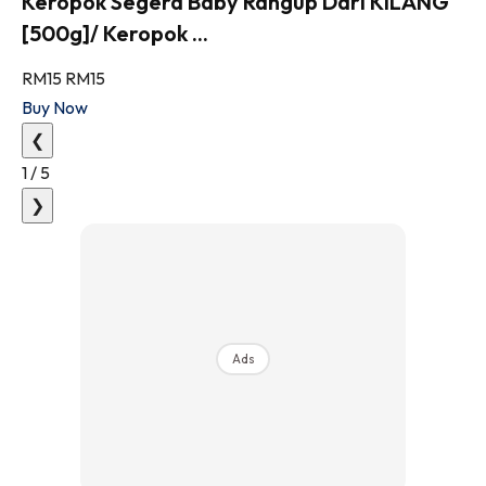
Keropok Segera Baby Rangup Dari KILANG
[500g]/ Keropok ...
RM15
RM15
Buy Now
❮
1
/
5
❯
Ads