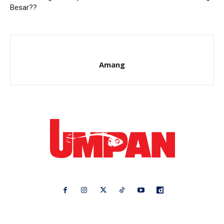
Besar??
Amang
Ikuti kami di:
Ideaktiv
Pa&Ma
Hijabista