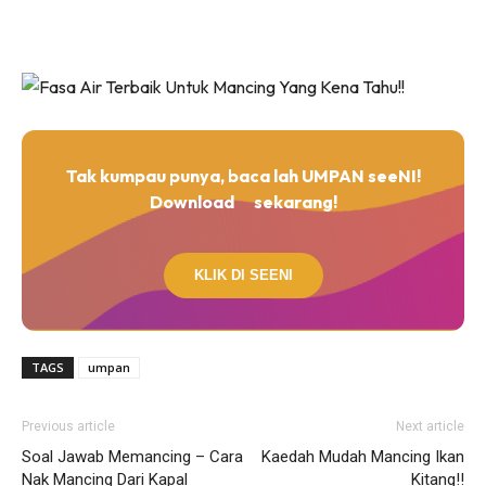
Tak kumpau punya, baca lah UMPAN seeNI!
Download
sekarang!
KLIK DI SEENI
TAGS
umpan
Previous article
Next article
Soal Jawab Memancing – Cara
Kaedah Mudah Mancing Ikan
Nak Mancing Dari Kapal
Kitang!!