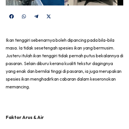
Share
Share
Share
Share
on
on
on
on
Facebook
WhatsApp
Telegram
X
Ikan tenggiri sebenarnya boleh dipancing pada bila-bila
(Twitter)
masa. Ia tidak sesetengah spesies ikan yang bermusim.
Justeru itulah ikan tenggiri tidak pernah putus bekalannya di
pasaran. Selain diburu kerana kualiti tekstur dagingnya
yang enak dan bernilai tinggi di pasaran, ia juga merupakan
spesies ikan menghadirkan cabaran dalam keseronokan
memancing.
Faktor Arus & Air