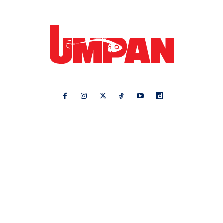
Ikuti kami di:
Ideaktiv
Pa&Ma
Hijabista
Nona
Maskulin
Kashoorga
Mingguan Wanita
Remaja
Vanilla Kismis
Keluarga
Meremang
Libur
Media Hiburan
Impiana
Bintang Kecil
Pesona Pengantin
Rasa
Rapi