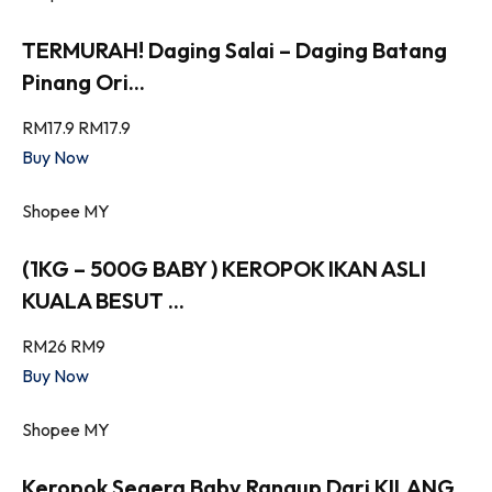
TERMURAH! Daging Salai – Daging Batang
Pinang Ori...
RM17.9
RM17.9
Buy Now
Shopee MY
(1KG – 500G BABY ) KEROPOK IKAN ASLI
KUALA BESUT ...
RM26
RM9
Buy Now
Shopee MY
Keropok Segera Baby Rangup Dari KILANG