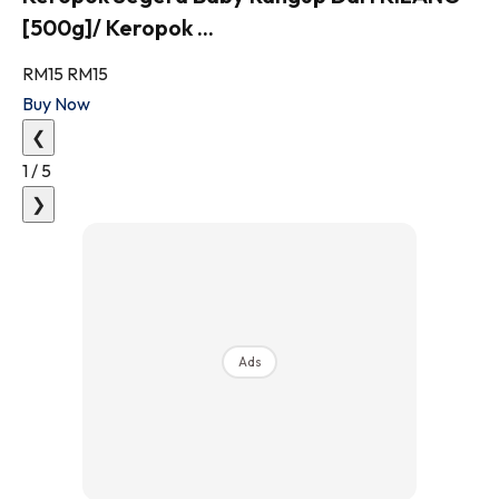
[500g]/ Keropok ...
RM15
RM15
Buy Now
❮
1
/
5
❯
Ads