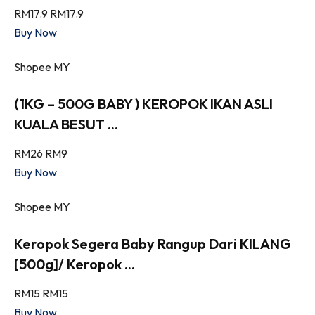
RM17.9
RM17.9
Buy Now
Shopee MY
(1KG – 500G BABY ) KEROPOK IKAN ASLI
KUALA BESUT ...
RM26
RM9
Buy Now
Shopee MY
Keropok Segera Baby Rangup Dari KILANG
[500g]/ Keropok ...
RM15
RM15
Buy Now