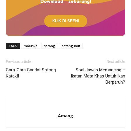
Download
sekarang!
KLIK DI SEENI
TAGS
moluska
sotong
sotong laut
Previous article
Next article
Cara-Cara Candat Sotong
Soal Jawab Memancing –
Katak!!
Ikatan Mata Khas Untuk Ikan
Berparuh?
Amang