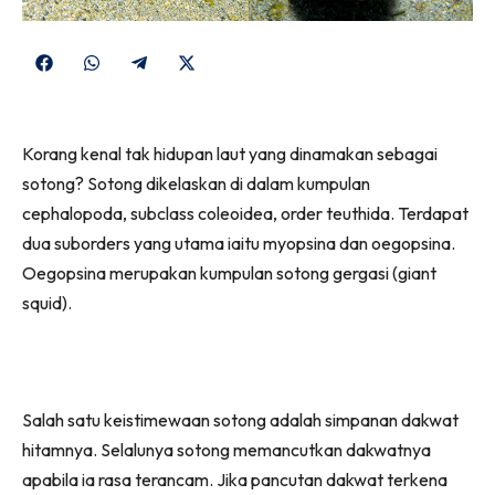
Share
Share
Share
Share
on
on
on
on
Facebook
WhatsApp
Telegram
X
Korang kenal tak hidupan laut yang dinamakan sebagai
(Twitter)
sotong? Sotong dikelaskan di dalam kumpulan
cephalopoda, subclass coleoidea, order teuthida. Terdapat
dua suborders yang utama iaitu myopsina dan oegopsina.
Oegopsina merupakan kumpulan sotong gergasi (giant
squid).
Salah satu keistimewaan sotong adalah simpanan dakwat
hitamnya. Selalunya sotong memancutkan dakwatnya
apabila ia rasa terancam. Jika pancutan dakwat terkena