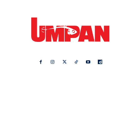
Ikuti kami di:
Ideaktiv
Pa&Ma
Hijabista
Nona
Maskulin
Kashoorga
Mingguan Wanita
Remaja
Vanilla Kismis
Keluarga
Meremang
Libur
Media Hiburan
Impiana
Bintang Kecil
Pesona Pengantin
Rasa
Rapi