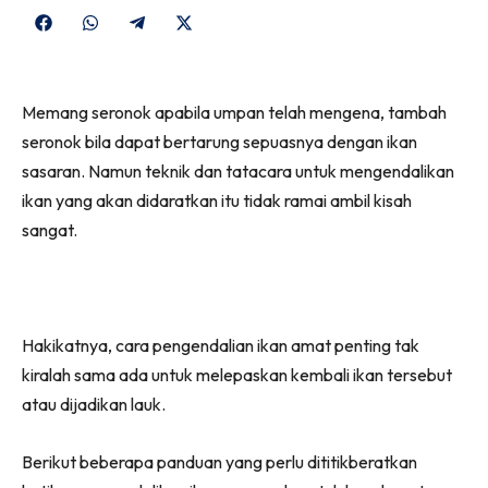
Share
Share
Share
Share
on
on
on
on
Facebook
WhatsApp
Telegram
X
Memang seronok apabila umpan telah mengena, tambah
(Twitter)
seronok bila dapat bertarung sepuasnya dengan ikan
sasaran. Namun teknik dan tatacara untuk mengendalikan
ikan yang akan didaratkan itu tidak ramai ambil kisah
sangat.
Hakikatnya, cara pengendalian ikan amat penting tak
kiralah sama ada untuk melepaskan kembali ikan tersebut
atau dijadikan lauk.
Berikut beberapa panduan yang perlu dititikberatkan