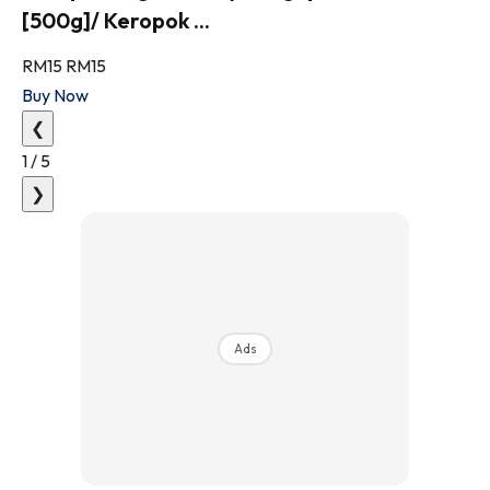
[500g]/ Keropok ...
RM15
RM15
Buy Now
❮
1
/
5
❯
Ads