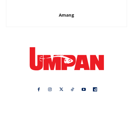
Amang
Ikuti kami di:
Ideaktiv
Pa&Ma
Hijabista
Nona
Maskulin
Kashoorga
Mingguan Wanita
Remaja
Vanilla Kismis