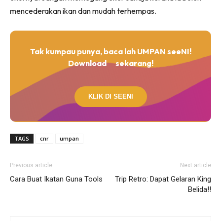
mencederakan ikan dan mudah terhempas.
Tak kumpau punya, baca lah UMPAN seeNI!
Download
sekarang!
KLIK DI SEENI
TAGS
cnr
umpan
Previous article
Next article
Cara Buat Ikatan Guna Tools
Trip Retro: Dapat Gelaran King
Belida!!