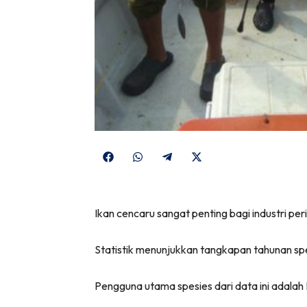
Share
Share
Share
Share
on
on
on
on
Facebook
WhatsApp
Telegram
X
Ikan cencaru sangat penting bagi industri per
(Twitter)
Statistik menunjukkan tangkapan tahunan sp
Pengguna utama spesies dari data ini adalah 