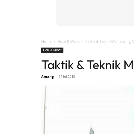
Home
Hobi & Minat
Taktik & Teknik Memancing C
Hobi & Minat
Taktik & Teknik 
Amang
-
27 Jul 2018