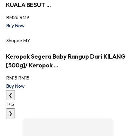
KUALA BESUT ...
RM26
RM9
Buy Now
Shopee MY
Keropok Segera Baby Rangup Dari KILANG
[500g]/ Keropok ...
RM15
RM15
Buy Now
❮
1
/
5
❯