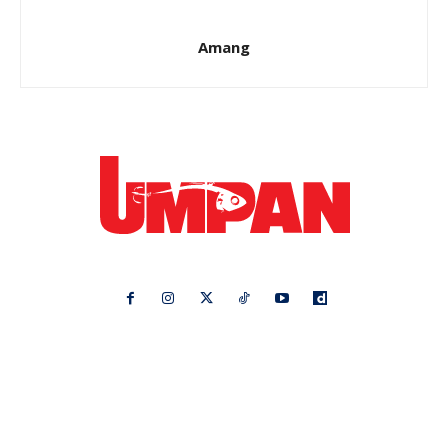
Amang
Ikuti kami di:
Ideaktiv
Pa&Ma
Hijabista
Nona
Maskulin
Kashoorga
Mingguan Wanita
Remaja
Vanilla Kismis