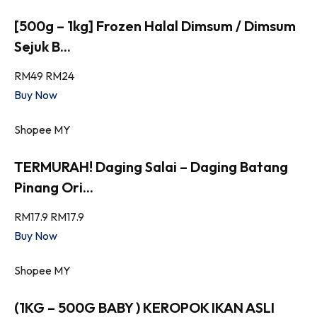
[500g – 1kg] Frozen Halal Dimsum / Dimsum
Sejuk B...
RM49
RM24
Buy Now
Shopee MY
TERMURAH! Daging Salai – Daging Batang
Pinang Ori...
RM17.9
RM17.9
Buy Now
Shopee MY
(1KG – 500G BABY ) KEROPOK IKAN ASLI