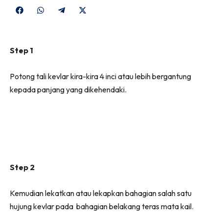
Share
Share
Share
Share
on
on
on
on
Facebook
WhatsApp
Telegram
X
Step 1
(Twitter)
Potong tali kevlar kira-kira 4 inci atau lebih bergantung
kepada panjang yang dikehendaki.
Step 2
Kemudian lekatkan atau lekapkan bahagian salah satu
hujung kevlar pada bahagian belakang teras mata kail.