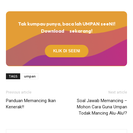
Tak kumpau punya, baca lah UMPAN seeNI!
Download
sekarang!
KLIK DI SEENI
TAGS
umpan
Previous article
Next article
Panduan Memancing Ikan
Soal Jawab Memancing –
Kenerak!!
Mohon Cara Guna Umpan
Todak Mancing Alu-Alu!?