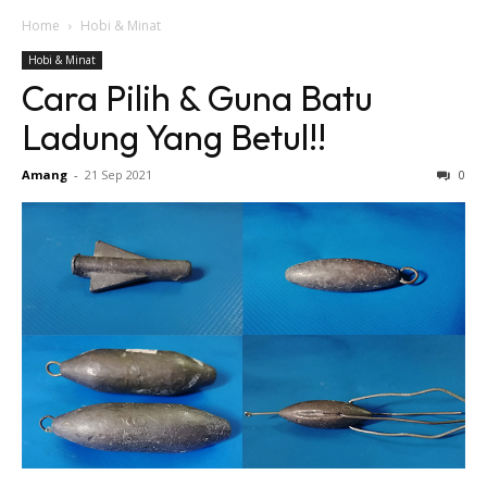
Home
Hobi & Minat
Hobi & Minat
Cara Pilih & Guna Batu
Ladung Yang Betul!!
Amang
-
21 Sep 2021
0