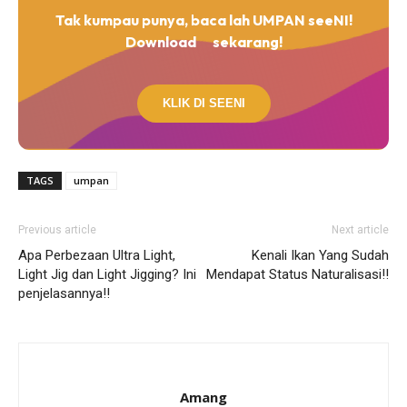
Tak kumpau punya, baca lah UMPAN seeNI!
Download
sekarang!
KLIK DI SEENI
TAGS
umpan
Previous article
Next article
Apa Perbezaan Ultra Light,
Kenali Ikan Yang Sudah
Light Jig dan Light Jigging? Ini
Mendapat Status Naturalisasi!!
penjelasannya!!
Amang