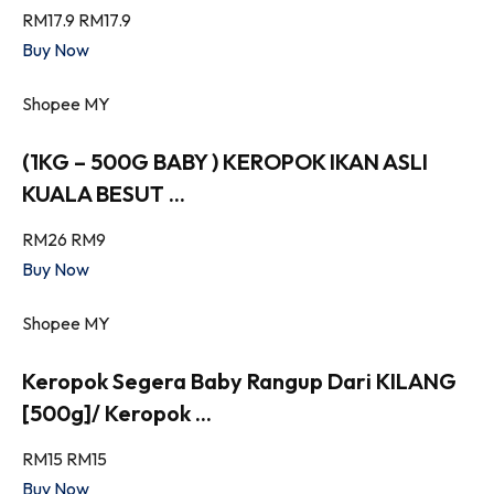
RM17.9
RM17.9
Buy Now
Shopee MY
(1KG – 500G BABY ) KEROPOK IKAN ASLI
KUALA BESUT ...
RM26
RM9
Buy Now
Shopee MY
Keropok Segera Baby Rangup Dari KILANG
[500g]/ Keropok ...
RM15
RM15
Buy Now