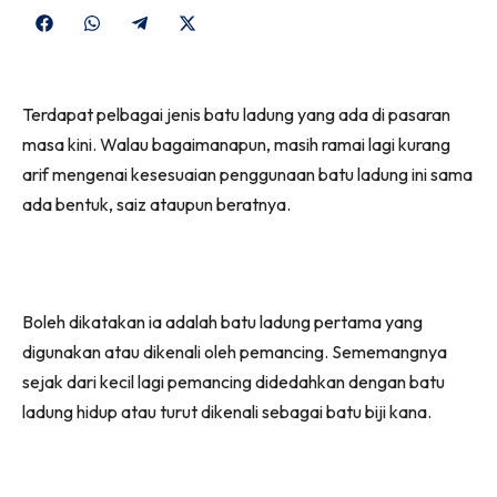
Share
Share
Share
Share
on
on
on
on
Facebook
WhatsApp
Telegram
X
Terdapat pelbagai jenis batu ladung yang ada di pasaran
(Twitter)
masa kini. Walau bagaimanapun, masih ramai lagi kurang
arif mengenai kesesuaian penggunaan batu ladung ini sama
ada bentuk, saiz ataupun beratnya.
Boleh dikatakan ia adalah batu ladung pertama yang
digunakan atau dikenali oleh pemancing. Sememangnya
sejak dari kecil lagi pemancing didedahkan dengan batu
ladung hidup atau turut dikenali sebagai batu biji kana.