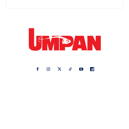
Ikuti kami di:
Ideaktiv
Pa&Ma
Hijabista
Nona
Maskulin
Kashoorga
Mingguan Wanita
Remaja
Vanilla Kismis
Keluarga
Meremang
Libur
Media Hiburan
Impiana
Bintang Kecil