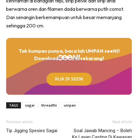
kehitaman di bahagian tepi, sirip pelvik dan sirip anal
berwarna oren dan filamen dada berwarna putih comot.
Dan senangin berkemampuan untuk besar memanjang
sehingga 200 cm.
Tak kumpau punya, baca lah UMPAN seeNI!
Download
sekarang!
KLIK DI SEENI
TAGS
sagai
threadfin
umpan
Previous article
Next article
Tip Jigging Spesies Sagai
Soal Jawab Mancing – Boleh
Ke Layan Casting Di Kawasan