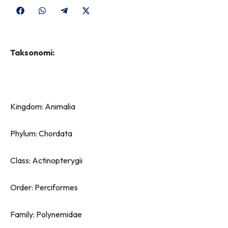
Share
Share
Share
Share
on
on
on
on
Facebook
WhatsApp
Telegram
X
Taksonomi:
(Twitter)
Kingdom: Animalia
Phylum: Chordata
Class: Actinopterygii
Order: Perciformes
Family: Polynemidae