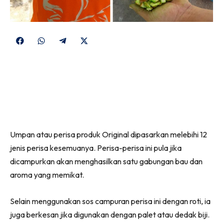
Share
Share
Share
Share
on
on
on
on
Facebook
WhatsApp
Telegram
X
(Twitter)
Umpan atau perisa produk Original dipasarkan melebihi 12
jenis perisa kesemuanya. Perisa-perisa ini pula jika
dicampurkan akan menghasilkan satu gabungan bau dan
aroma yang memikat.
Selain menggunakan sos campuran perisa ini dengan roti, ia
juga berkesan jika digunakan dengan palet atau dedak biji.