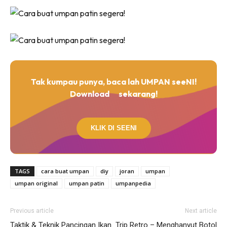
Tak kumpau punya, baca lah UMPAN seeNI!
Download
sekarang!
KLIK DI SEENI
TAGS
cara buat umpan
diy
joran
umpan
umpan original
umpan patin
umpanpedia
Previous article
Next article
Taktik & Teknik Pancingan Ikan
Trip Retro – Menghanyut Botol