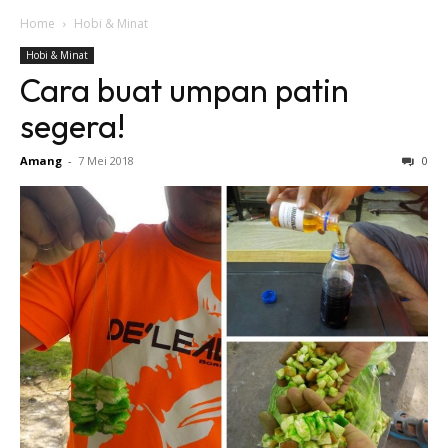
Home
Hobi & Minat
Hobi & Minat
Cara buat umpan patin
segera!
Amang
-
7 Mei 2018
0