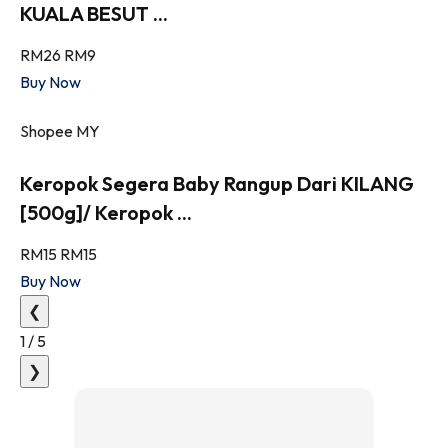
KUALA BESUT ...
RM26
RM9
Buy Now
Shopee MY
Keropok Segera Baby Rangup Dari KILANG
[500g]/ Keropok ...
RM15
RM15
Buy Now
❮
1
/
5
❯