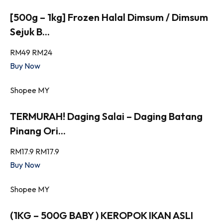
[500g – 1kg] Frozen Halal Dimsum / Dimsum
Sejuk B...
RM49
RM24
Buy Now
Shopee MY
TERMURAH! Daging Salai – Daging Batang
Pinang Ori...
RM17.9
RM17.9
Buy Now
Shopee MY
(1KG – 500G BABY ) KEROPOK IKAN ASLI