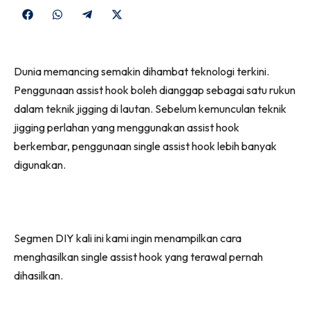
Share
Share
Share
Share
on
on
on
on
Facebook
WhatsApp
Telegram
X
Dunia memancing semakin dihambat teknologi terkini.
(Twitter)
Penggunaan assist hook boleh dianggap sebagai satu rukun
dalam teknik jigging di lautan. Sebelum kemunculan teknik
jigging perlahan yang menggunakan assist hook
berkembar, penggunaan single assist hook lebih banyak
digunakan.
Segmen DIY kali ini kami ingin menampilkan cara
menghasilkan single assist hook yang terawal pernah
dihasilkan.