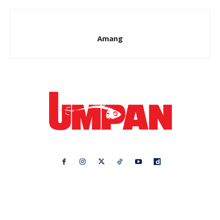
Amang
Ikuti kami di:
Ideaktiv
Pa&Ma
Hijabista
Nona
Maskulin
Kashoorga