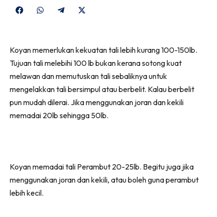
Share
Share
Share
Share
on
on
on
on
Facebook
WhatsApp
Telegram
X
Koyan memerlukan kekuatan tali lebih kurang 100-150lb.
(Twitter)
Tujuan tali melebihi 100 lb bukan kerana sotong kuat
melawan dan memutuskan tali sebaliknya untuk
mengelakkan tali bersimpul atau berbelit. Kalau berbelit
pun mudah dilerai. Jika menggunakan joran dan kekili
memadai 20lb sehingga 50lb.
Koyan memadai tali Perambut 20-25lb. Begitu juga jika
menggunakan joran dan kekili, atau boleh guna perambut
lebih kecil.