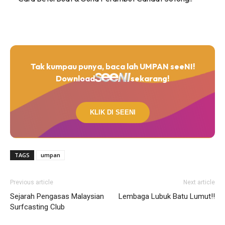
Tak kumpau punya, baca lah UMPAN seeNI!
Download
sekarang!
KLIK DI SEENI
TAGS
umpan
Previous article
Next article
Sejarah Pengasas Malaysian
Lembaga Lubuk Batu Lumut!!
Surfcasting Club