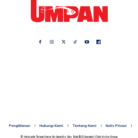
Ikuti kami di:
Ideaktiv
Pa&Ma
Hijabista
Nona
Maskulin
Kashoorga
Mingguan Wanita
Remaja
Vanilla Kismis
Keluarga
Meremang
Libur
Media Hiburan
Impiana
Bintang Kecil
Pesona Pengantin
Rasa
Rapi
Pengiklanan
Hubungi Kami
Tentang Kami
Notis Privasi
P
© Hakcipta Terpelihara
Nu Ideaktiv Sdn. Bhd
🎣
Dikendali Oleh
Astro Group