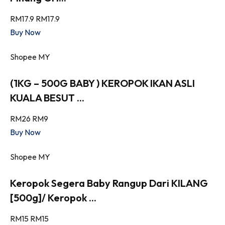
RM17.9
RM17.9
Buy Now
Shopee MY
(1KG – 500G BABY ) KEROPOK IKAN ASLI
KUALA BESUT ...
RM26
RM9
Buy Now
Shopee MY
Keropok Segera Baby Rangup Dari KILANG
[500g]/ Keropok ...
RM15
RM15