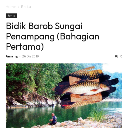
Home
Berita
Berita
Bidik Barob Sungai
Penampang (Bahagian
Pertama)
Amang
-
26 Dis 2019
0