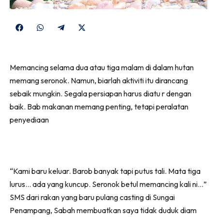
Share
Share
Share
Share
on
on
on
on
Facebook
WhatsApp
Telegram
X
Memancing selama dua atau tiga malam di dalam hutan
(Twitter)
memang seronok. Namun, biarlah aktiviti itu dirancang
sebaik mungkin. Segala persiapan harus diatu r dengan
baik. Bab makanan memang penting, tetapi peralatan
penyediaan
“Kami baru keluar. Barob banyak tapi putus tali. Mata tiga
lurus… ada yang kuncup. Seronok betul memancing kali ni…”
SMS dari rakan yang baru pulang casting di Sungai
Penampang, Sabah membuatkan saya tidak duduk diam