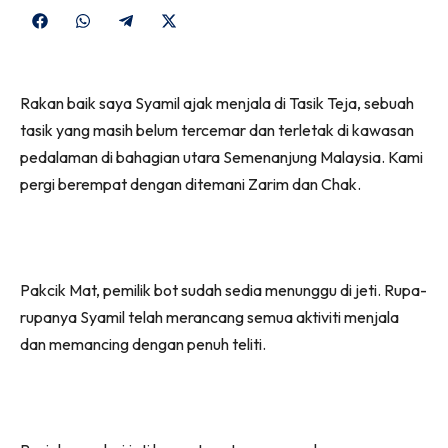
Share
Share
Share
Share
on
on
on
on
Facebook
WhatsApp
Telegram
X
Rakan baik saya Syamil ajak menjala di Tasik Teja, sebuah
(Twitter)
tasik yang masih belum tercemar dan terletak di kawasan
pedalaman di bahagian utara Semenanjung Malaysia. Kami
pergi berempat dengan ditemani Zarim dan Chak.
Pakcik Mat, pemilik bot sudah sedia menunggu di jeti. Rupa-
rupanya Syamil telah merancang semua aktiviti menjala
dan memancing dengan penuh teliti.