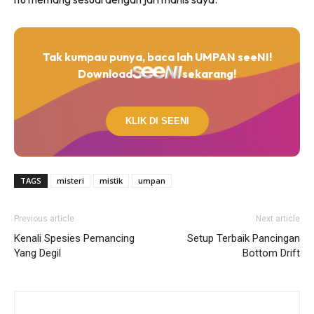
Tak kumpau punya, baca lah UMPAN seeNI!
Download
sekarang!
KLIK DI SEENI
TAGS
misteri
mistik
umpan
Previous article
Next article
Kenali Spesies Pemancing
Setup Terbaik Pancingan
Yang Degil
Bottom Drift