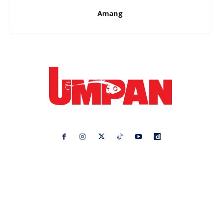
Amang
Ikuti kami di:
Ideaktiv
Pa&Ma
Hijabista
Nona
Maskulin
Kashoorga
Mingguan Wanita
Remaja
Vanilla Kismis
Keluarga
Meremang
Libur