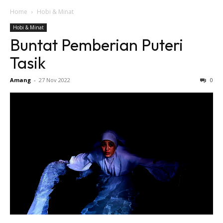
Home
Hobi & Minat
Hobi & Minat
Buntat Pemberian Puteri
Tasik
Amang
-
27 Nov 2022
0