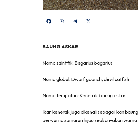
Share
Share
Share
Share
on
on
on
on
Facebook
WhatsApp
Telegram
X
BAUNG ASKAR
(Twitter)
Nama saintifik: Bagarius bagarius
Nama global: Dwarf goonch, devil catfish
Nama tempatan: Kenerak, baung askar
Ikan kenerak juga dikenali sebagai ikan ba
berwarna samaran hijau seakan-akan warna 