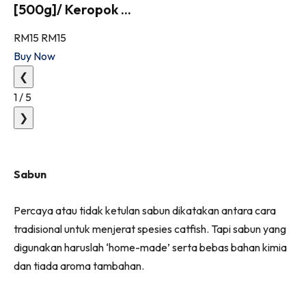
[500g]/ Keropok ...
RM15
RM15
Buy Now
❮
1
/
5
❯
Sabun
Percaya atau tidak ketulan sabun dikatakan antara cara
tradisional untuk menjerat spesies catfish. Tapi sabun yang
digunakan haruslah ‘home-made’ serta bebas bahan kimia
dan tiada aroma tambahan.