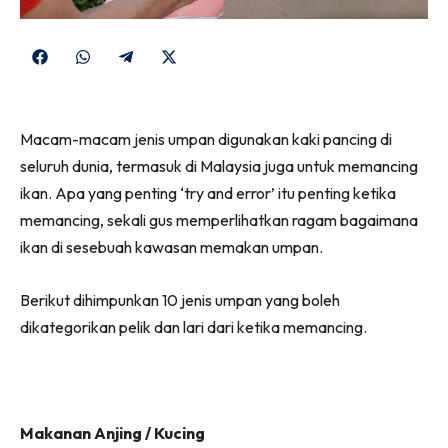
Share
Share
Share
Share
on
on
on
on
Facebook
WhatsApp
Telegram
X
Macam-macam jenis umpan digunakan kaki pancing di
(Twitter)
seluruh dunia, termasuk di Malaysia juga untuk memancing
ikan. Apa yang penting ‘try and error’ itu penting ketika
memancing, sekali gus memperlihatkan ragam bagaimana
ikan di sesebuah kawasan memakan umpan.
Berikut dihimpunkan 10 jenis umpan yang boleh
dikategorikan pelik dan lari dari ketika memancing.
Makanan Anjing / Kucing