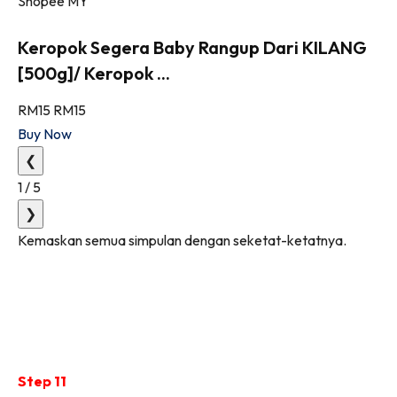
Shopee MY
Keropok Segera Baby Rangup Dari KILANG
[500g]/ Keropok ...
RM15
RM15
Buy Now
❮
1
/
5
❯
Kemaskan semua simpulan dengan seketat-ketatnya.
Step 11