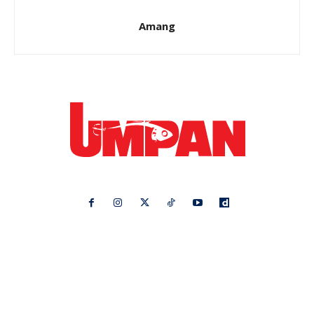
Amang
Ikuti kami di:
Ideaktiv
Pa&Ma
Hijabista
Nona
Maskulin
Kashoorga
Mingguan Wanita
Remaja
Vanilla Kismis
Keluarga
Meremang
Libur