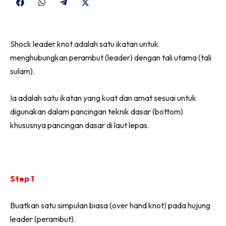
Share
Share
Share
Share
on
on
on
on
Facebook
WhatsApp
Telegram
X
Shock leader knot adalah satu ikatan untuk
(Twitter)
menghubungkan perambut (leader) dengan tali utama (tali
sulam).
Ia adalah satu ikatan yang kuat dan amat sesuai untuk
digunakan dalam pancingan teknik dasar (bottom)
khususnya pancingan dasar di laut lepas.
Step 1
Buatkan satu simpulan biasa (over hand knot) pada hujung
leader (perambut).