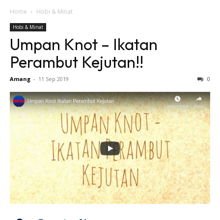
Home
Hobi & Minat
Hobi & Minat
Umpan Knot – Ikatan
Perambut Kejutan!!
Amang
-
11 Sep 2019
0