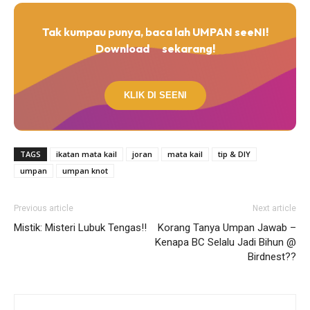
Tak kumpau punya, baca lah UMPAN seeNI!
Download
sekarang!
KLIK DI SEENI
TAGS
ikatan mata kail
joran
mata kail
tip & DIY
umpan
umpan knot
Previous article
Next article
Mistik: Misteri Lubuk Tengas!!
Korang Tanya Umpan Jawab –
Kenapa BC Selalu Jadi Bihun @
Birdnest??