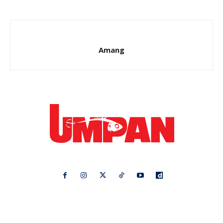
Amang
Ikuti kami di:
Ideaktiv
Pa&Ma
Hijabista
Nona
Maskulin
Kashoorga