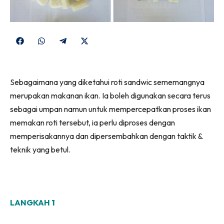
Share
Share
Share
Share
on
on
on
on
Facebook
WhatsApp
Telegram
X
Sebagaimana yang diketahui roti sandwic sememangnya
(Twitter)
merupakan makanan ikan. Ia boleh digunakan secara terus
sebagai umpan namun untuk mempercepatkan proses ikan
memakan roti tersebut, ia perlu diproses dengan
memperisakannya dan dipersembahkan dengan taktik &
teknik yang betul.
LANGKAH 1