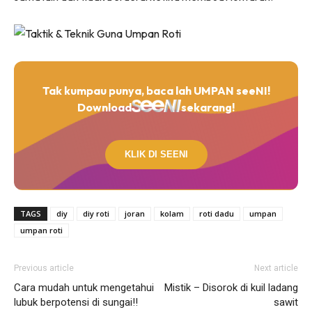
Tak kumpau punya, baca lah UMPAN seeNI!
Download
sekarang!
KLIK DI SEENI
TAGS
diy
diy roti
joran
kolam
roti dadu
umpan
umpan roti
Previous article
Next article
Cara mudah untuk mengetahui
Mistik – Disorok di kuil ladang
lubuk berpotensi di sungai!!
sawit