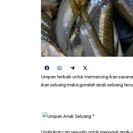
Share
Share
Share
Share
on
on
on
on
Umpan terbaik untuk memancing ikan sasaran d
Facebook
WhatsApp
Telegram
X
ikan seluang maka gunalah anak seluang ters
(Twitter)
Usahakan cari sesuatu untuk menyauk anak-anak