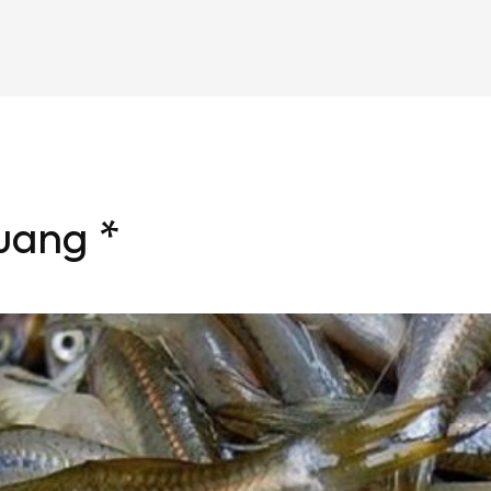
uang *