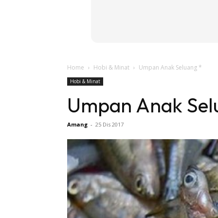
Home
Hobi & Minat
Umpan Anak Seluang *
Hobi & Minat
Umpan Anak Sel
Amang
-
25 Dis 2017