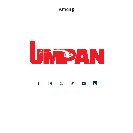
Amang
Ikuti kami di:
Ideaktiv
Pa&Ma
Hijabista
Nona
Maskulin
Kashoorga
Mingguan Wanita
Remaja
Vanilla Kismis
Keluarga
Meremang
Libur