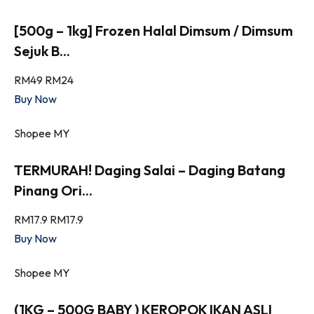
[500g – 1kg] Frozen Halal Dimsum / Dimsum
Sejuk B...
RM49
RM24
Buy Now
Shopee MY
TERMURAH! Daging Salai – Daging Batang
Pinang Ori...
RM17.9
RM17.9
Buy Now
Shopee MY
(1KG – 500G BABY ) KEROPOK IKAN ASLI