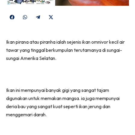
Share
Share
Share
Share
on
on
on
on
Facebook
WhatsApp
Telegram
X
Ikan pirana atau piranha ialah sejenis ikan omnivor kecil air
(Twitter)
tawar yang tinggal berkumpulan terutamanya di sungai-
sungai Amerika Selatan.
Ikan ini mempunyai banyak gigi yang sangat tajam
digunakan untuk memakan mangsa. ia juga mempunyai
deria bau yang sangat kuat seperti ikan jerung dan
menggemari darah.