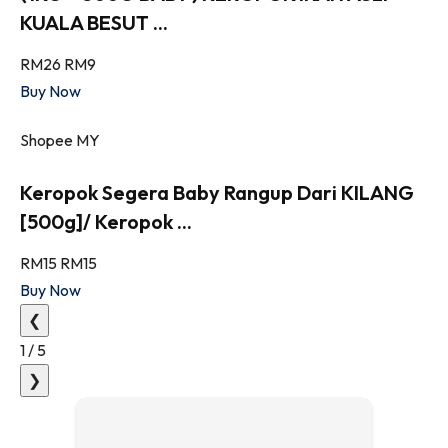
KUALA BESUT ...
RM26
RM9
Buy Now
Shopee MY
Keropok Segera Baby Rangup Dari KILANG
[500g]/ Keropok ...
RM15
RM15
Buy Now
❮
1
/
5
❯