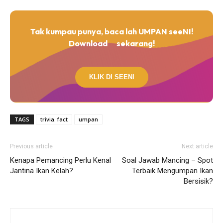
Tak kumpau punya, baca lah UMPAN seeNI!
Download
sekarang!
KLIK DI SEENI
TAGS
trivia. fact
umpan
Previous article
Next article
Kenapa Pemancing Perlu Kenal
Soal Jawab Mancing – Spot
Jantina Ikan Kelah?
Terbaik Mengumpan Ikan
Bersisik?