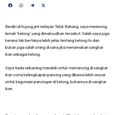
Share
Share
Share
Share
on
on
on
on
Facebook
WhatsApp
Telegram
X
Berdiri di hujung jeti nelayan Teluk Bahang, saya merenung
(Twitter)
lemah ‘kelong’ yang dimaksudkan tersebut. Salah saya juga
kerana tak bertanya lebih jelas tentang kelong itu dan
bukan juga salah orang di sana jika menamakan sangkar
ikan sebagai kelong.
Saya tiada sebarang masalah untuk memancing di sangkar
ikan cuma kelengkapan pancing yang dibawa lebih sesuai
untuk kegunaan pancingan di kelong, bukannya di sangkar
ikan.