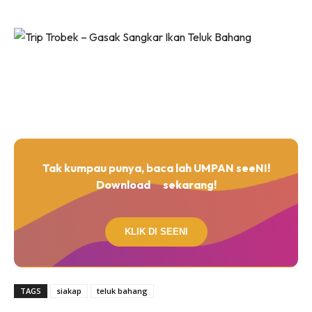
Tak kumpau punya, baca lah UMPAN seeNI!
Download
sekarang!
KLIK DI SEENI
TAGS
siakap
teluk bahang