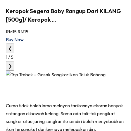
Keropok Segera Baby Rangup Dari KILANG
[500g]/ Keropok ...
RM15
RM15
Buy Now
❮
1
/
5
❯
Cuma tidak boleh lama melayan tarikannya ekoran banyak
rintangan di bawah kelong. Sama ada tali-tali pengikat
sangkar atau jaring sangkar itu sendiri boleh menyebabkan
ikan tersangkut dan berjaya melepaskan diri.