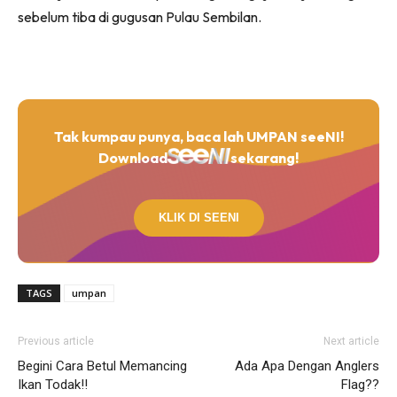
sebelum tiba di gugusan Pulau Sembilan.
Tak kumpau punya, baca lah UMPAN seeNI!
Download
sekarang!
KLIK DI SEENI
TAGS
umpan
Previous article
Next article
Begini Cara Betul Memancing
Ada Apa Dengan Anglers
Ikan Todak!!
Flag??