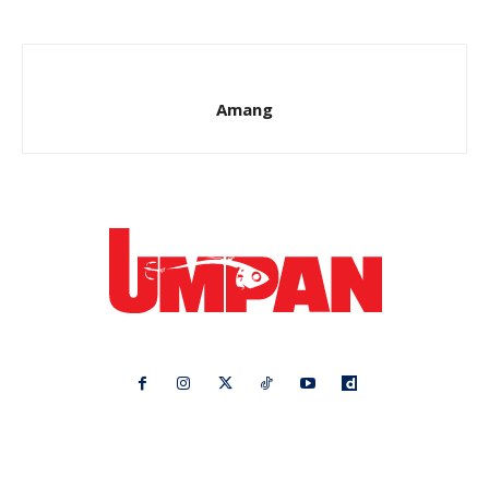
Amang
Ikuti kami di:
Ideaktiv
Pa&Ma
Hijabista
Nona
Maskulin
Kashoorga