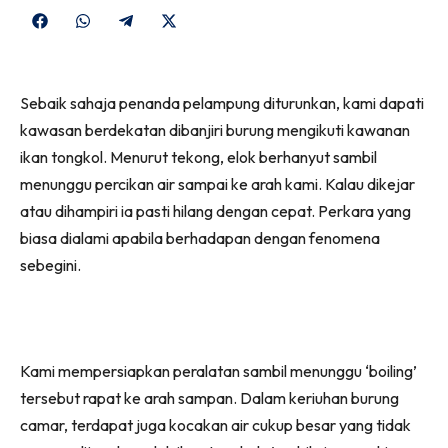
Share
Share
Share
Share
on
on
on
on
Facebook
WhatsApp
Telegram
X
Sebaik sahaja penanda pelampung diturunkan, kami dapati
(Twitter)
kawasan berdekatan dibanjiri burung mengikuti kawanan
ikan tongkol. Menurut tekong, elok berhanyut sambil
menunggu percikan air sampai ke arah kami. Kalau dikejar
atau dihampiri ia pasti hilang dengan cepat. Perkara yang
biasa dialami apabila berhadapan dengan fenomena
sebegini.
Kami mempersiapkan peralatan sambil menunggu ‘boiling’
tersebut rapat ke arah sampan. Dalam keriuhan burung
camar, terdapat juga kocakan air cukup besar yang tidak