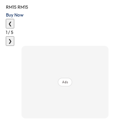
RM15
RM15
Buy Now
❮
1
/
5
❯
Ads