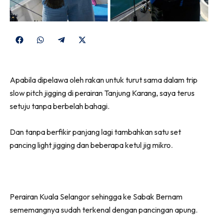
Share
Share
Share
Share
on
on
on
on
Facebook
WhatsApp
Telegram
X
Apabila dipelawa oleh rakan untuk turut sama dalam trip
(Twitter)
slow pitch jigging di perairan Tanjung Karang, saya terus
setuju tanpa berbelah bahagi.
Dan tanpa berfikir panjang lagi tambahkan satu set
pancing light jigging dan beberapa ketul jig mikro.
Perairan Kuala Selangor sehingga ke Sabak Bernam
sememangnya sudah terkenal dengan pancingan apung.