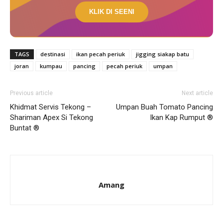
KLIK DI SEENI
TAGS
destinasi
ikan pecah periuk
jigging siakap batu
joran
kumpau
pancing
pecah periuk
umpan
Previous article
Next article
Khidmat Servis Tekong –
Umpan Buah Tomato Pancing
Shariman Apex Si Tekong
Ikan Kap Rumput ®
Buntat ®
Amang