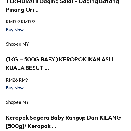
TERMURAH! Daging Salai – Daging Batang
Pinang Ori...
RM17.9
RM17.9
Buy Now
Shopee MY
(1KG – 500G BABY ) KEROPOK IKAN ASLI
KUALA BESUT ...
RM26
RM9
Buy Now
Shopee MY
Keropok Segera Baby Rangup Dari KILANG
[500g]/ Keropok ...