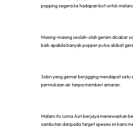
popping segera ke hadapan bot untuk melan
Masing-masing seolah-olah geram dicabar sa
baik apabila banyak popper putus akibat gere
Sobri yang gemar berjigging mendapat satu s
permukaan air tanpa memberi amaran.
Malam itu cuma Asri berjaya menewaskan beb
sambutan daripada target spesies ini kami m