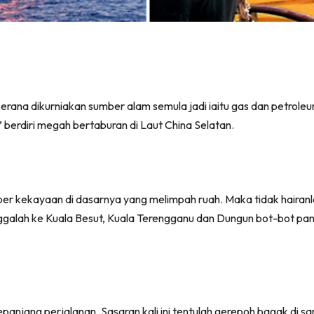
erana dikurniakan sumber alam semula jadi iaitu gas dan petroleum
 berdiri megah bertaburan di Laut China Selatan.
er kekayaan di dasarnya yang melimpah ruah. Maka tidak hairanla
nggalah ke Kuala Besut, Kuala Terengganu dan Dungun bot-bot pan
anjang perjalanan. Sasaran kali ini tentulah gerepoh bagak di sa