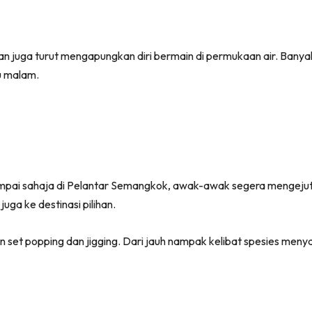
 juga turut mengapungkan diri bermain di permukaan air. Banya
u malam.
mpai sahaja di Pelantar Semangkok, awak-awak segera mengejutk
uga ke destinasi pilihan.
n set popping dan jigging. Dari jauh nampak kelibat spesies me