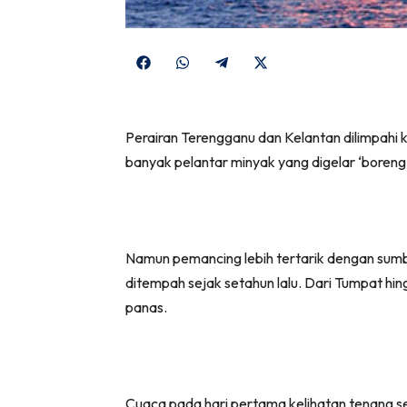
Share
Share
Share
Share
on
on
on
on
Facebook
WhatsApp
Telegram
X
Perairan Terengganu dan Kelantan dilimpahi k
(Twitter)
banyak pelantar minyak yang digelar ‘boreng’
Namun pemancing lebih tertarik dengan sumb
ditempah sejak setahun lalu. Dari Tumpat hi
panas.
Cuaca pada hari pertama kelihatan tenang sep