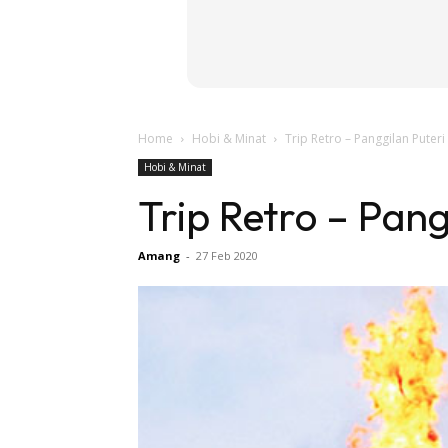
Home
Hobi & Minat
Trip Retro – Panggilan Puteri
Hobi & Minat
Trip Retro – Pang
Amang
-
27 Feb 2020