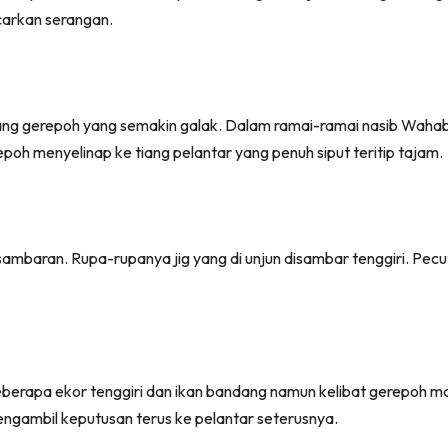
carkan serangan.
ng gerepoh yang semakin galak. Dalam ramai-ramai nasib Wahab d
poh menyelinap ke tiang pelantar yang penuh siput teritip tajam.
ambaran. Rupa-rupanya jig yang di unjun disambar tenggiri. Pecut
erapa ekor tenggiri dan ikan bandang namun kelibat gerepoh ma
engambil keputusan terus ke pelantar seterusnya.