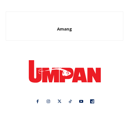
Amang
Ikuti kami di:
Ideaktiv
Pa&Ma
Hijabista
Nona
Maskulin
Kashoorga