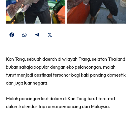
Share
Share
Share
Share
on
on
on
on
Facebook
WhatsApp
Telegram
X
Kan Tang, sebuah daerah di wilayah Trang, selatan Thailand
(Twitter)
bukan sahaja popular dengan eko pelancongan, malah
turut menjadi destinasi tersohor bagi kaki pancing domestik
dan juga luar negara.
Malah pancingan laut dalam di Kan Tang turut tercatat
dalam kalendar trip ramai pemancing dari Malaysia.