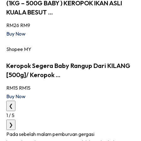
(1KG – 500G BABY ) KEROPOK IKAN ASLI
KUALA BESUT ...
RM26
RM9
Buy Now
Shopee MY
Keropok Segera Baby Rangup Dari KILANG
[500g]/ Keropok ...
RM15
RM15
Buy Now
❮
1
/
5
❯
Pada sebelah malam pemburuan gergasi