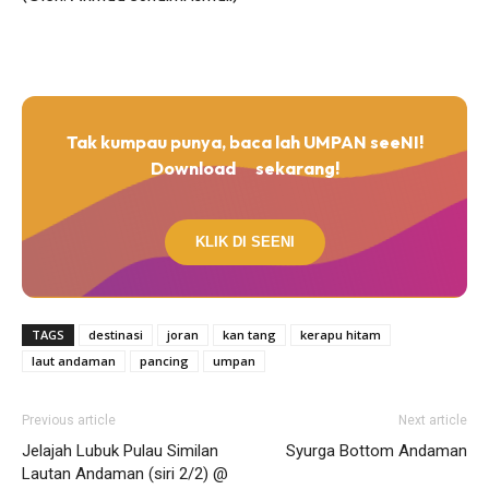
Tak kumpau punya, baca lah UMPAN seeNI!
Download
sekarang!
KLIK DI SEENI
TAGS
destinasi
joran
kan tang
kerapu hitam
laut andaman
pancing
umpan
Previous article
Next article
Jelajah Lubuk Pulau Similan
Syurga Bottom Andaman
Lautan Andaman (siri 2/2) @