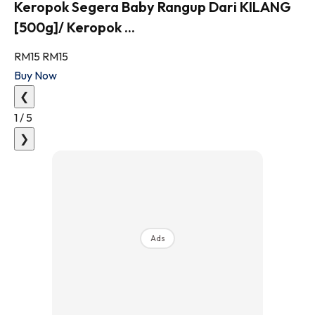
Keropok Segera Baby Rangup Dari KILANG
[500g]/ Keropok ...
RM15
RM15
Buy Now
❮
1
/
5
❯
Ads