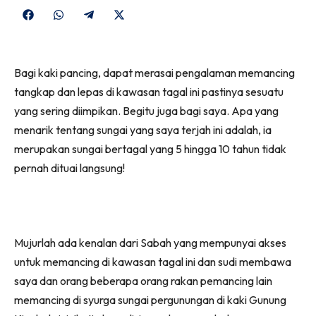
Share
Share
Share
Share
on
on
on
on
Facebook
WhatsApp
Telegram
X
Bagi kaki pancing, dapat merasai pengalaman memancing
(Twitter)
tangkap dan lepas di kawasan tagal ini pastinya sesuatu
yang sering diimpikan. Begitu juga bagi saya. Apa yang
menarik tentang sungai yang saya terjah ini adalah, ia
merupakan sungai bertagal yang 5 hingga 10 tahun tidak
pernah dituai langsung!
Mujurlah ada kenalan dari Sabah yang mempunyai akses
untuk memancing di kawasan tagal ini dan sudi membawa
saya dan orang beberapa orang rakan pemancing lain
memancing di syurga sungai pergunungan di kaki Gunung