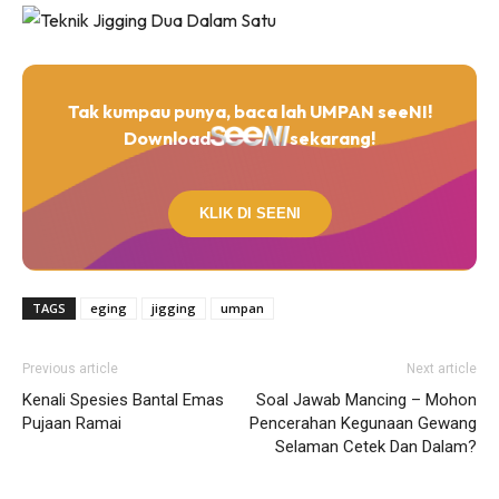
Tak kumpau punya, baca lah UMPAN seeNI!
Download
sekarang!
KLIK DI SEENI
TAGS
eging
jigging
umpan
Previous article
Next article
Kenali Spesies Bantal Emas
Soal Jawab Mancing – Mohon
Pujaan Ramai
Pencerahan Kegunaan Gewang
Selaman Cetek Dan Dalam?