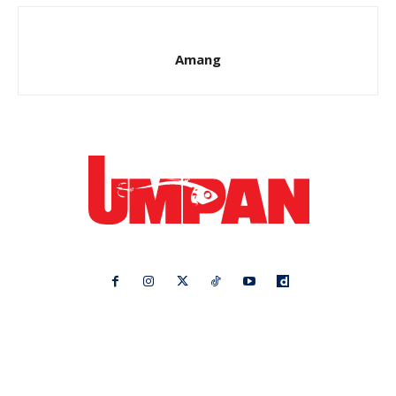
Amang
Ikuti kami di:
Ideaktiv
Pa&Ma
Hijabista
Nona
Maskulin
Kashoorga
Mingguan Wanita
Remaja
Vanilla Kismis