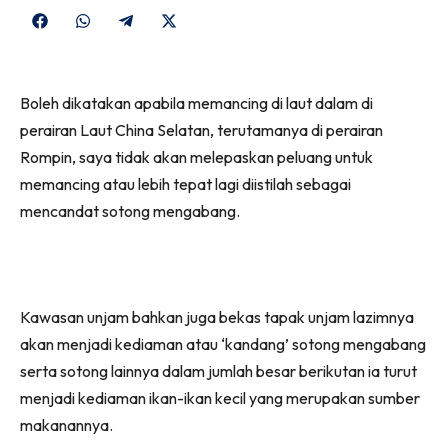
Share
Share
Share
Share
on
on
on
on
Facebook
WhatsApp
Telegram
X
Boleh dikatakan apabila memancing di laut dalam di
(Twitter)
perairan Laut China Selatan, terutamanya di perairan
Rompin, saya tidak akan melepaskan peluang untuk
memancing atau lebih tepat lagi diistilah sebagai
mencandat sotong mengabang.
Kawasan unjam bahkan juga bekas tapak unjam lazimnya
akan menjadi kediaman atau ‘kandang’ sotong mengabang
serta sotong lainnya dalam jumlah besar berikutan ia turut
menjadi kediaman ikan-ikan kecil yang merupakan sumber
makanannya.