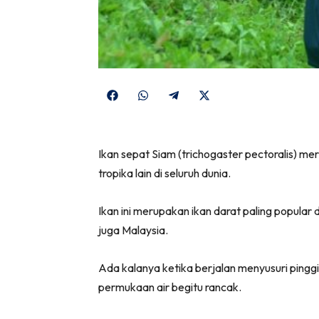
Share
Share
Share
Share
on
on
on
on
Facebook
WhatsApp
Telegram
X
Ikan sepat Siam (trichogaster pectoralis) m
(Twitter)
tropika lain di seluruh dunia.
Ikan ini merupakan ikan darat paling popula
juga Malaysia.
Ada kalanya ketika berjalan menyusuri pinggir
permukaan air begitu rancak.