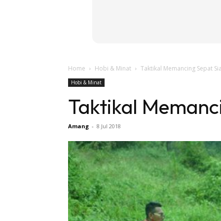
Home
Hobi & Minat
Taktikal Memancing Sepat Si
Hobi & Minat
Taktikal Memanci
Amang
-
8 Jul 2018