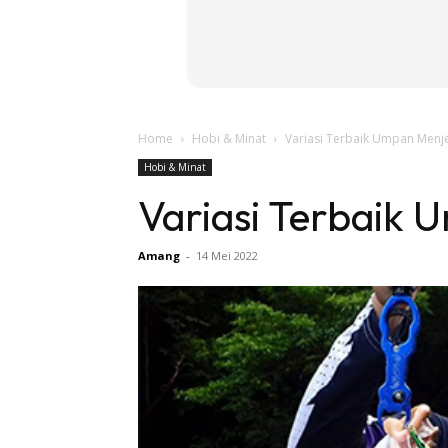
Home
Hobi & Minat
Variasi Terbaik Umpan Menje
Hobi & Minat
Variasi Terbaik 
Amang
-
14 Mei 2022