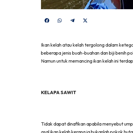
Share
Share
Share
Share
on
on
on
on
Facebook
WhatsApp
Telegram
X
Ikan kelah atau kelah tergolong dalam keteg
(Twitter)
beberapa jenis buah-buahan dan biji benih po
Namun untuk memancing ikan kelah ini terda
KELAPA SAWIT
Tidak dapat dinafikan apabila menyebut umpa
asal ikan kelah kerana ia bukanlah pokok hut