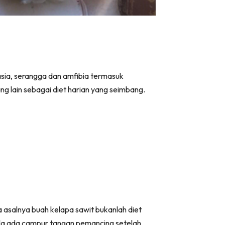
asia, serangga dan amfibia termasuk
ng lain sebagai diet harian yang seimbang.
 asalnya buah kelapa sawit bukanlah diet
abila ada campur tangan pemancing setelah