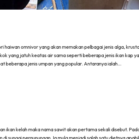
ori haiwan omnivor yang akan memakan pelbagai jenis alga, krust
kok yang jatuh keatas air sama seperti beberapa jenis ikan kap ya
pat beberapa jenis umpan yang popular. Antaranya ialah…
n ikan kelah maka nama sawit akan pertama sekali disebut. Pada
an di sungai pergunungan. Ia mula menjadi salah satu dietnya ap