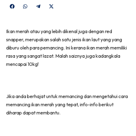
Share
Share
Share
Share
on
on
on
on
Facebook
WhatsApp
Telegram
X
Ikan merah atau yang lebih dikenal juga dengan red
(Twitter)
snapper, merupakan salah satu jenis ikan laut yang yang
diburu oleh para pemancing. Ini kerana ikan merah memiliki
rasa yang sangat lazat. Malah saiznya juga kadangkala
mencapai 10kg!
Jika anda berhajat untuk memancing dan mengetahui cara
memancing ikan merah yang tepat, info-info berikut
diharap dapat membantu.