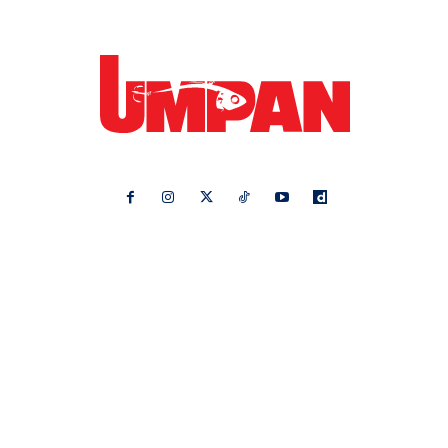
Ikuti kami di:
Ideaktiv
Pa&Ma
Hijabista
Nona
Maskulin
Kashoorga
Mingguan Wanita
Remaja
Vanilla Kismis
Keluarga
Meremang
Libur
Media Hiburan
Impiana
Bintang Kecil
Pesona Pengantin
Rasa
Rapi