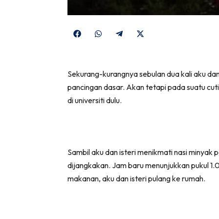
Share
Share
Share
Share
on
on
on
on
Facebook
WhatsApp
Telegram
X
Sekurang-kurangnya sebulan dua kali aku d
(Twitter)
pancingan dasar. Akan tetapi pada suatu cut
di universiti dulu.
Sambil aku dan isteri menikmati nasi minya
dijangkakan. Jam baru menunjukkan pukul 1.0
makanan, aku dan isteri pulang ke rumah.