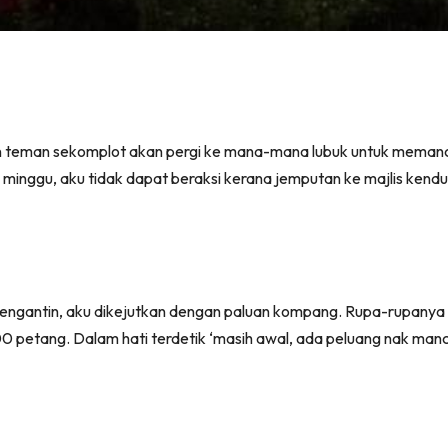
an teman sekomplot akan pergi ke mana-mana lubuk untuk memanc
i minggu, aku tidak dapat beraksi kerana jemputan ke majlis ken
k pengantin, aku dikejutkan dengan paluan kompang. Rupa-rupany
0 petang. Dalam hati terdetik ‘masih awal, ada peluang nak manc