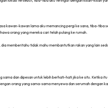
an lokasi tersebut, tiba-tiba aku teringat dengan kisah-kisah yan
asa kawan-kawan lama aku memancing pergi ke sana, tiba-tiba se
ahawa orang yang mereka cari telah pulang ke rumah.
 dia memberitahu tidak mahu membantutkan rakan yang lain seda
 sama dan dipesan untuk lebih berhati-hati jika ke situ. Ketika i
 dengan orang yang sama-sama menyewa dan serumah dengan ka