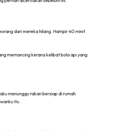
g pernah diceritakan sebelum ini.
orang dari mereka hilang. Hampir 40 minit
ng memancing kerana kelibat bola api yang
tu aku menunggu rakan bersiap di rumah
wanku itu.