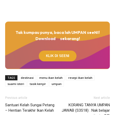
Tak kumpau punya, baca lah UMPAN seeNI!
Download
sekarang!
KLIK DI SEENI
TAGS
destinasi
menu ikan kelah
resepi ikan kelah
suami isteri
tasik kenyir
umpan
Previous article
Next article
Santuari Kelah Sungai Petang
KORANG TANYA UMPAN
– Hentian Terakhir Ikan Kelah
JAWAB (S3S18) : Nak belajar