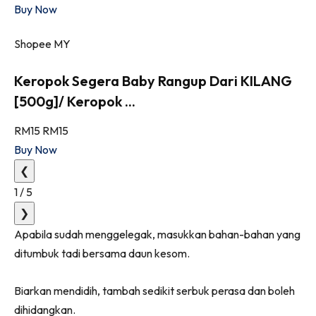
Buy Now
Shopee MY
Keropok Segera Baby Rangup Dari KILANG
[500g]/ Keropok ...
RM15
RM15
Buy Now
❮
1
/
5
❯
Apabila sudah menggelegak, masukkan bahan-bahan yang
ditumbuk tadi bersama daun kesom.
Biarkan mendidih, tambah sedikit serbuk perasa dan boleh
dihidangkan.