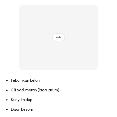
Ads
1 ekor ikan kelah
Cili padi merah (lada jarum)
Kunyit hidup
Daun kesom