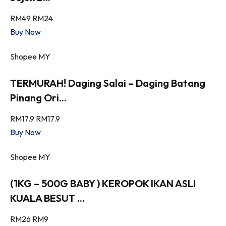
RM49
RM24
Buy Now
Shopee MY
TERMURAH! Daging Salai – Daging Batang
Pinang Ori...
RM17.9
RM17.9
Buy Now
Shopee MY
(1KG – 500G BABY ) KEROPOK IKAN ASLI
KUALA BESUT ...
RM26
RM9