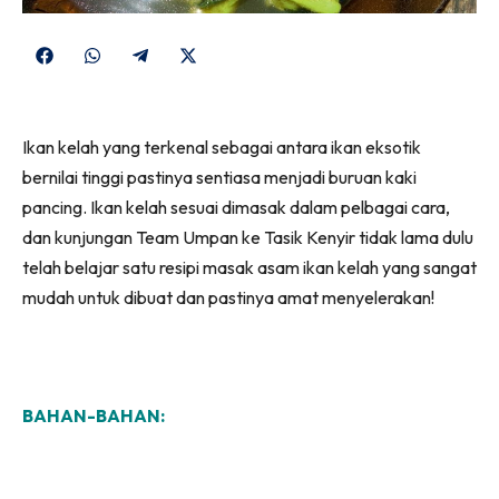
Share
Share
Share
Share
on
on
on
on
Facebook
WhatsApp
Telegram
X
Ikan kelah yang terkenal sebagai antara ikan eksotik
(Twitter)
bernilai tinggi pastinya sentiasa menjadi buruan kaki
pancing. Ikan kelah sesuai dimasak dalam pelbagai cara,
dan kunjungan Team Umpan ke Tasik Kenyir tidak lama dulu
telah belajar satu resipi masak asam ikan kelah yang sangat
mudah untuk dibuat dan pastinya amat menyelerakan!
BAHAN-BAHAN: