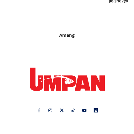
jigging?@
Amang
Ikuti kami di:
Ideaktiv
Pa&Ma
Hijabista