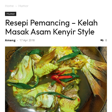
Home
Humor
Humor
Resepi Pemancing – Kelah
Masak Asam Kenyir Style
Amang
-
17 Apr 2018
0